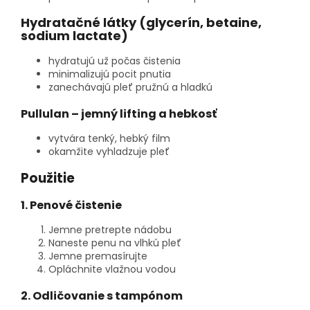
Hydratačné látky (glycerín, betaine,
sodium lactate)
hydratujú už počas čistenia
minimalizujú pocit pnutia
zanechávajú pleť pružnú a hladkú
Pullulan – jemný lifting a hebkosť
vytvára tenký, hebký film
okamžite vyhladzuje pleť
Použitie
1. Penové čistenie
Jemne pretrepte nádobu
Naneste penu na vlhkú pleť
Jemne premasírujte
Opláchnite vlažnou vodou
2. Odličovanie s tampónom