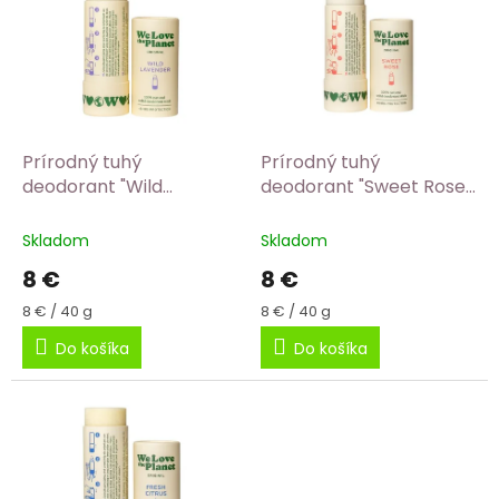
p
r
i
o
s
d
p
u
r
k
o
t
d
Prírodný tuhý
Prírodný tuhý
o
u
deodorant "Wild
deodorant "Sweet Rose"
v
k
Lavender" 40g We Love
40g
t
The Planet
Skladom
Skladom
o
8 €
8 €
v
Jednotková
Jednotková
8 € / 40 g
8 € / 40 g
cena:
cena:
Do košíka
Do košíka