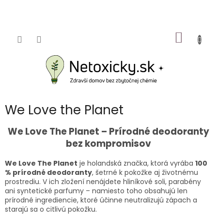
Prejsť
na
obsah
NÁKU
KOŠÍK
We Love the Planet
We Love The Planet – Prírodné deodoranty
bez kompromisov
We Love The Planet
je holandská značka, ktorá vyrába
100
% prírodné deodoranty
, šetrné k pokožke aj životnému
prostrediu. V ich zložení nenájdete hliníkové soli, parabény
ani syntetické parfumy – namiesto toho obsahujú len
prírodné ingrediencie, ktoré účinne neutralizujú zápach a
starajú sa o citlivú pokožku.