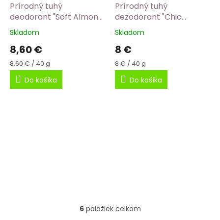
Prírodný tuhý
Prírodný tuhý
deodorant "Soft Almond
dezodorant "Chic
Sensitive" 40g
Magnolia" We love the
Skladom
Skladom
Priemerné
Priemerné
planet 40g
hodnotenie
hodnotenie
8,60 €
8 €
produktu
produktu
je
je
Jednotková
Jednotková
8,60 € / 40 g
8 € / 40 g
5,0
5,0
cena:
cena:
Do košíka
Do košíka
z
z
5
5
hviezdičiek.
hviezdičiek.
6
položiek celkom
O