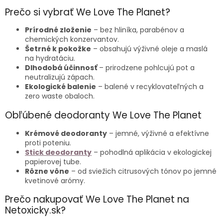
Prečo si vybrať We Love The Planet?
Prírodné zloženie
– bez hliníka, parabénov a
chemických konzervantov.
Šetrné k pokožke
– obsahujú výživné oleje a maslá
na hydratáciu.
Dlhodobá účinnosť
– prirodzene pohlcujú pot a
neutralizujú zápach.
Ekologické balenie
– balené v recyklovateľných a
zero waste obaloch.
Obľúbené deodoranty We Love The Planet
Krémové deodoranty
– jemné, výživné a efektívne
proti poteniu.
Stick deodoranty
– pohodlná aplikácia v ekologickej
papierovej tube.
Rôzne vône
– od sviežich citrusových tónov po jemné
kvetinové arómy.
Prečo nakupovať We Love The Planet na
Netoxicky.sk?