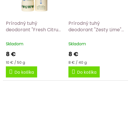
Prírodný tuhý
Prírodný tuhý
deodorant "Fresh Citrus"
deodorant "Zesty Lime"
40g
40g Vegan
Skladom
Skladom
8 €
8 €
Jednotková
Jednotková
10 € / 50 g
8 € / 40 g
cena:
cena:
Do košíka
Do košíka