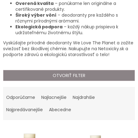
Overená kvalita
– ponúkame len originálne a
certifikované produkty.
Široký výber vôní
– deodoranty pre každého s
rôznymi prírodnými arómami.
Ekologická podpora
– každý nákup prispieva k
udržateľnému životnému štýlu.
Vyskúšajte prírodné deodoranty We Love The Planet a zažite
sviežosť bez škodlivej chémie. Nakupujte na Netoxicky.sk a
podporte zdravú a ekologickú starostlivosť o telo!
OTVORIŤ FILTER
R
a
Odporúčame
Najlacnejšie
Najdrahšie
d
e
Najpredávanejšie
Abecedne
n
i
V
e
ý
p