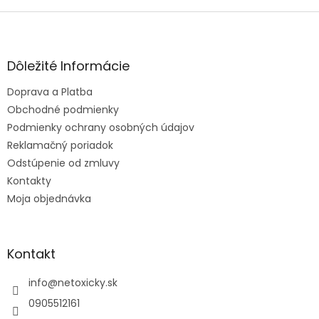
v
l
Z
á
á
d
p
a
ä
Dôležité Informácie
c
t
i
Doprava a Platba
i
e
e
Obchodné podmienky
p
r
Podmienky ochrany osobných údajov
v
Reklamačný poriadok
k
Odstúpenie od zmluvy
y
v
Kontakty
ý
Moja objednávka
p
i
s
u
Kontakt
info
@
netoxicky.sk
0905512161