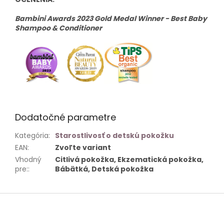
Bambini Awards 2023 Gold Medal Winner - Best Baby
Shampoo & Conditioner
Dodatočné parametre
Kategória
:
Starostlivosť o detskú pokožku
EAN
:
Zvoľte variant
Vhodný
Citlivá pokožka, Ekzematická pokožka,
pre:
:
Bábätká, Detská pokožka
Z
á
p