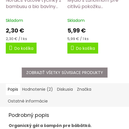
Nordics Vatové tyčinky z
Mydlo s Lanolínom pre
bambusu a bio bavlny
citlivú pokožku
biela 100 ks
Alchymistky
Skladom
Skladom
2,30 €
5,99 €
Jednotková
Jednotková
2,30 € / 1 ks
5,99 € / 1 ks
cena:
cena:
Do košíka
Do košíka
ZOBRAZIŤ VŠETKY SÚVISIACE PRODUKTY
Popis
Hodnotenie (2)
Diskusia
Značka
Ostatné informácie
Podrobný popis
Organický gél a šampón pre bábätká.