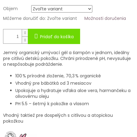
Objem
Môžeme doručiť do:
Zvoľte variant
Možnosti doručenia
Pridať do košíka
Jemný organický umývací gél a šampón v jednom, ideálny
pre citlivú detskú pokožku. Chráni prirodzené pH, nevysušuje
a nespôsobuje podráždenie.
100 % prírodné zloženie, 70,3 % organické
Vhodný pre bábätká od 3 mesiacov
Upokojuje a hydratuje vďaka aloe vera, harmančeku a
olivovému oleju
PH 5.5 – šetrný k pokožke a vlasom
Vhodný taktiež pre dospelých s citlivou a atopickou
pokožkou