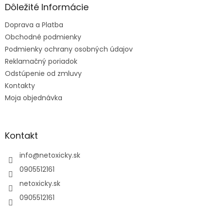
ä
Dôležité Informácie
t
Doprava a Platba
i
e
Obchodné podmienky
Podmienky ochrany osobných údajov
Reklamačný poriadok
Odstúpenie od zmluvy
Kontakty
Moja objednávka
Kontakt
info
@
netoxicky.sk
0905512161
netoxicky.sk
0905512161