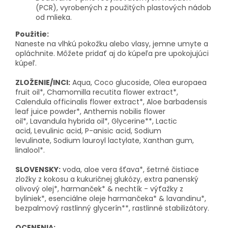
(PCR), vyrobených z použitých plastových nádob
od mlieka.
Použitie:
Naneste na vlhkú pokožku alebo vlasy, jemne umyte a
opláchnite. Môžete pridať aj do kúpeľa pre upokojujúci
kúpeľ.
ZLOŽENIE/INCI:
Aqua, Coco glucoside, Olea europaea
fruit oil*, Chamomilla recutita flower extract*,
Calendula officinalis flower extract*, Aloe barbadensis
leaf juice powder*, Anthemis nobilis flower
oil*, Lavandula hybrida oil*, Glycerine**, Lactic
acid, Levulinic acid, P-anisic acid, Sodium
levulinate, Sodium lauroyl lactylate, Xanthan gum,
linalool*.
SLOVENSKY:
voda, aloe vera šťava*, šetrné čistiace
zložky z kokosu a kukuričnej glukózy, extra panenský
olivový olej*, harmanček* & nechtík - výťažky z
byliniek*, esenciálne oleje harmančeka* & lavandinu*,
bezpalmový rastlinný glycerín**, rastlinné stabilizátory.
OCENENIA: