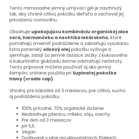
Tento mimoriadne jemný umývací gél je navrhnutý
tak, aby chránil citlivú pokožku dieťaťa a zachoval jej
prirodzenú rovnováhu.
Obsahuje
upokojujúcu kombináciu organickej aloe
vera, harmančeku a nechtíka lekárskeho
, ktoré
pomáhajú zmierniť podráždenie a zabraňujú vysúšaniu.
Extra panenský
olivový olej
pokožku vyživuje a
zjemňuje, zatiaľ čo jemné čistiace zložky z kokosového
a kukuričného glukózidu šetrne odstraňujú nečistoty.
Tento prípravok môžete používať aj ako jemný
šampón, vrátane použitia pri
šupinatej pokožke
hlavy (cradle cap)
.
Vhodný pre bábätká od 3 mesiacov, pre citlivú, suchú
aj podráždenú pokožku.
100% prírodné, 70% organické zloženie
Neobsahuje pšenicu, mlieko, sóju, orechy.
Pre deti od 3 mesiacov
pH 5,5.
Vegan
Dodávané v plne recyklovateľných fľašiach