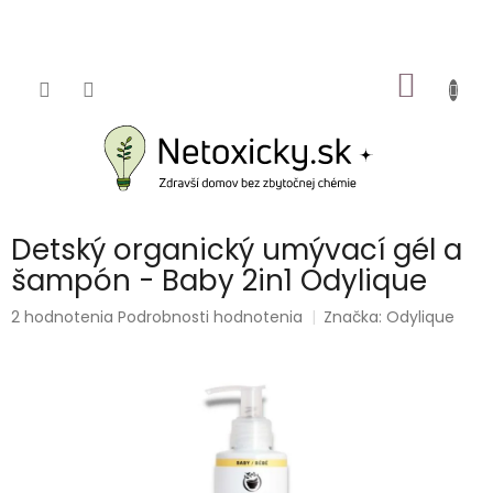
Prejsť
na
obsah
NÁKU
KOŠÍK
Detský organický umývací gél a
šampón - Baby 2in1 Odylique
Priemerné
2 hodnotenia
Podrobnosti hodnotenia
Značka:
Odylique
hodnotenie
produktu
je
5,0
z
5
hviezdičiek.