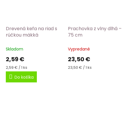
Drevená kefa na riad s
Prachovka z vlny dlhá –
rúčkou mäkká
75 cm
Skladom
Vypredané
2,59 €
23,50 €
Jednotková
Jednotková
2,59 € / 1 ks
23,50 € / 1 ks
cena:
cena:
Do košíka