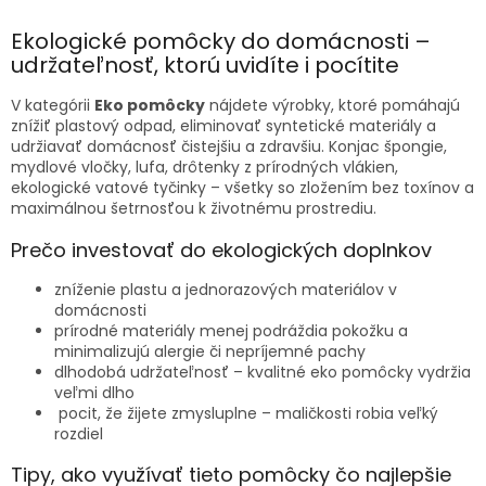
o
d
v
Ekologické pomôcky do domácnosti –
a
a
c
udržateľnosť, ktorú uvidíte i pocítite
n
i
i
e
V kategórii
Eko pomôcky
nájdete výrobky, ktoré pomáhajú
e
p
znížiť plastový odpad, eliminovať syntetické materiály a
r
udržiavať domácnosť čistejšiu a zdravšiu. Konjac špongie,
v
mydlové vločky, lufa, drôtenky z prírodných vlákien,
k
ekologické vatové tyčinky – všetky so zložením bez toxínov a
y
maximálnou šetrnosťou k životnému prostrediu.
v
ý
Prečo investovať do ekologických doplnkov
p
i
zníženie plastu a jednorazových materiálov v
s
domácnosti
u
prírodné materiály menej podráždia pokožku a
minimalizujú alergie či nepríjemné pachy
dlhodobá udržateľnosť – kvalitné eko pomôcky vydržia
veľmi dlho
pocit, že žijete zmysluplne – maličkosti robia veľký
rozdiel
Tipy, ako využívať tieto pomôcky čo najlepšie