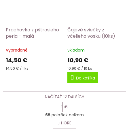
Prachovka z pštrosieho
Čajové sviečky z
peria - malá
včelieho vosku (10ks)
Vypredané
Skladom
14,50 €
10,90 €
Jednotková
Jednotková
14,50 € / 1 ks
10,90 € / 10 ks
cena:
cena:
Do košíka
NAČÍTAŤ 12 ĎALŠÍCH
S
1
6
t
O
r
65
položiek celkom
v
á
l
HORE
n
á
k