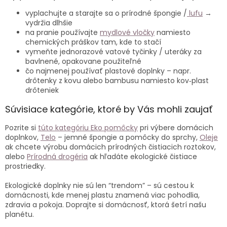
vyplachujte a starajte sa o prírodné špongie /
lufu
→
vydržia dlhšie
na pranie používajte
mydlové vločky
namiesto
chemických práškov tam, kde to stačí
vymeňte jednorazové vatové tyčinky / uteráky za
bavlnené, opakovane použiteľné
čo najmenej používať plastové doplnky – napr.
drôtenky z kovu alebo bambusu namiesto kov‑plast
drôteniek
Súvisiace kategórie, ktoré by Vás mohli zaujať
Pozrite si
túto kategóriu Eko pomôcky
pri výbere domácich
doplnkov,
Telo
– jemné špongie a pomôcky do sprchy,
Oleje
ak chcete výrobu domácich prírodných čistiacich roztokov,
alebo
Prírodná drogéria
ak hľadáte ekologické čistiace
prostriedky.
Ekologické doplnky nie sú len “trendom” – sú cestou k
domácnosti, kde menej plastu znamená viac pohodlia,
zdravia a pokoja. Doprajte si domácnosť, ktorá šetrí našu
planétu.