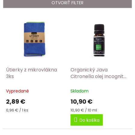
e
OTVORIŤ FILTER
p
r
V
o
ý
d
p
u
i
k
s
t
p
o
r
v
o
d
Útierky z mikrovlákna
Organický Java
u
3ks
Citronella olej Incognito®
k
10 ml
t
Vypredané
Skladom
o
2,89 €
10,90 €
v
Jednotková
Jednotková
0,96 € / 1 ks
10,90 € / 10 ml
cena:
cena:
Do košíka