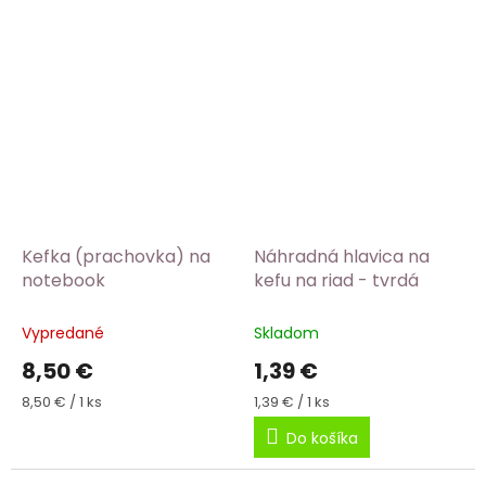
Kefka (prachovka) na
Náhradná hlavica na
notebook
kefu na riad - tvrdá
Vypredané
Skladom
8,50 €
1,39 €
Jednotková
Jednotková
8,50 € / 1 ks
1,39 € / 1 ks
cena:
cena:
Do košíka