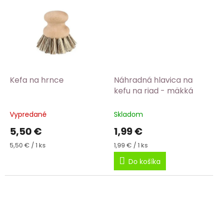
Kefa na hrnce
Náhradná hlavica na
kefu na riad - mäkká
Vypredané
Skladom
5,50 €
1,99 €
Jednotková
Jednotková
5,50 € / 1 ks
1,99 € / 1 ks
cena:
cena:
Do košíka