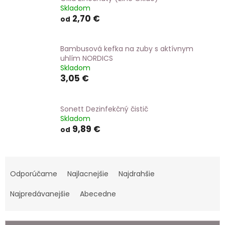
Skladom
2,70 €
od
Bambusová kefka na zuby s aktívnym
uhlím NORDICS
Skladom
3,05 €
Sonett Dezinfekčný čistič
Skladom
9,89 €
od
R
a
Odporúčame
Najlacnejšie
Najdrahšie
d
e
Najpredávanejšie
Abecedne
n
i