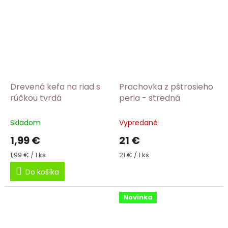
Drevená kefa na riad s
Prachovka z pštrosieho
rúčkou tvrdá
peria - stredná
Skladom
Vypredané
1,99 €
21 €
Jednotková
Jednotková
1,99 € / 1 ks
21 € / 1 ks
cena:
cena:
Do košíka
Novinka