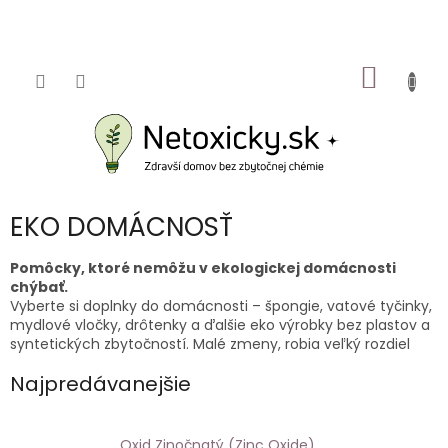
Prejsť
na
obsah
NÁKU
KOŠÍK
EKO DOMÁCNOSŤ
Pomôcky, ktoré nemôžu v ekologickej domácnosti
chýbať.
Vyberte si doplnky do domácnosti – špongie, vatové tyčinky,
mydlové vločky, drôtenky a ďalšie eko výrobky bez plastov a
syntetických zbytočností. Malé zmeny, robia veľký rozdiel
Najpredávanejšie
Oxid Zinočnatý (Zinc Oxide)