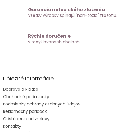
Garancia netoxického zloženia
Všetky výrobky spĺňajú "non-toxic" filozofiu.
Rýchle doručenie
v recyklovaných obaloch
Z
á
p
ä
Dôležité Informácie
t
Doprava a Platba
i
e
Obchodné podmienky
Podmienky ochrany osobných údajov
Reklamačný poriadok
Odstúpenie od zmluvy
Kontakty