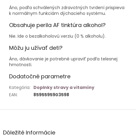
Áno, podľa schválených zdravotných tvrdení prispieva
k normálnym funkciám dýchacieho systému.
Obsahuje perila AF tinktúra alkohol?
Nie. Ide o bezalkoholovú verziu (0 % alkoholu).
Môžu ju užívať deti?
Áno, dávkovanie je potrebné upraviť podľa telesnej
hmotnosti.
Dodatočné parametre
Kategória
:
Doplnky stravy a vitamíny
EAN
:
8595595903598
Z
á
p
ä
Dôležité Informácie