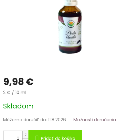
9,98 €
Jednotková
2 € / 10 ml
cena:
Skladom
Môžeme doručiť do:
11.8.2026
Možnosti doručenia
Pridať do košíka