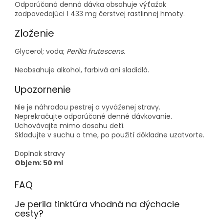
Odporúčaná denná dávka obsahuje výťažok
zodpovedajúci 1 433 mg čerstvej rastlinnej hmoty.
Zloženie
Glycerol; voda;
Perilla frutescens
.
Neobsahuje alkohol, farbivá ani sladidlá.
Upozornenie
Nie je náhradou pestrej a vyváženej stravy.
Neprekračujte odporúčané denné dávkovanie.
Uchovávajte mimo dosahu detí.
Skladujte v suchu a tme, po použití dôkladne uzatvorte.
Doplnok stravy
Objem: 50 ml
FAQ
Je perila tinktúra vhodná na dýchacie
cesty?