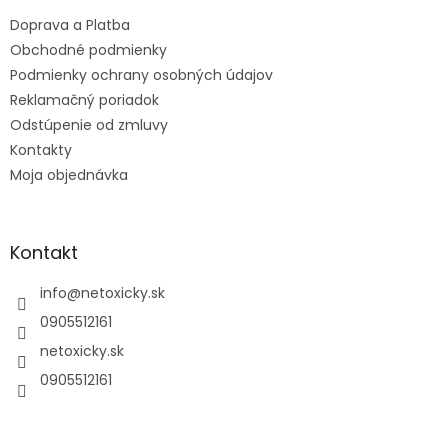
t
Doprava a Platba
i
e
Obchodné podmienky
Podmienky ochrany osobných údajov
Reklamačný poriadok
Odstúpenie od zmluvy
Kontakty
Moja objednávka
Kontakt
info
@
netoxicky.sk
0905512161
netoxicky.sk
0905512161