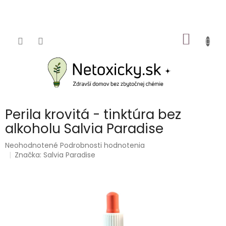
Prejsť
na
obsah
NÁKU
KOŠÍK
Perila krovitá - tinktúra bez
alkoholu Salvia Paradise
Priemerné
Neohodnotené
Podrobnosti hodnotenia
hodnotenie
Značka:
Salvia Paradise
produktu
je
0,0
z
5
hviezdičiek.