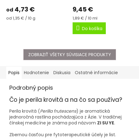
4,73 €
9,45 €
od
Jednotková
Jednotková
od 1,35 € / 10 g
1,89 € / 10 ml
cena:
cena:
Do košíka
ZOBRAZIŤ VŠETKY SÚVISIACE PRODUKTY
Popis
Hodnotenie
Diskusia
Ostatné informácie
Podrobný popis
Čo je perila krovitá a na čo sa používa?
Perila krovitá (
Perilla frutescens
) je aromatická
jednoročná rastlina pochádzajúca z Ázie. V tradičnej
čínskej medicíne je známa pod názvom
ZI SU YE
.
Zbernou časťou pre fytoterapeutické účely je list.