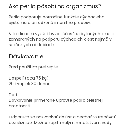
Ako perila pôsobí na organizmus?
Perila podporuje normálne funkcie dýchacieho
systému a prirodzené imunitné procesy.
V tradičnom využití býva súčasťou bylinných zmesí
zameraných na podporu dýchacích ciest najmä v
sezónnych obdobiach.
Dávkovanie
Pred použitím pretrepte.
Dospelí (cca 75 kg):
20 kvapiek 3× denne.
Deti:
Dávkovanie primerane upravte podľa telesnej
hmotnosti.
Odporúča sa nakvapkať do úst a nechať vstrebávať
cez sliznice. Možno zapiť malým množstvom vody.