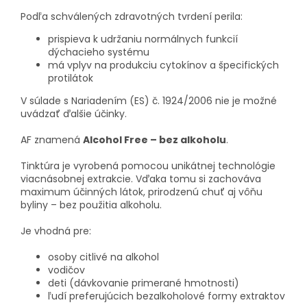
Podľa schválených zdravotných tvrdení perila:
prispieva k udržaniu normálnych funkcií
dýchacieho systému
má vplyv na produkciu cytokínov a špecifických
protilátok
V súlade s Nariadením (ES) č. 1924/2006 nie je možné
uvádzať ďalšie účinky.
AF znamená
Alcohol Free – bez alkoholu
.
Tinktúra je vyrobená pomocou unikátnej technológie
viacnásobnej extrakcie. Vďaka tomu si zachováva
maximum účinných látok, prirodzenú chuť aj vôňu
byliny – bez použitia alkoholu.
Je vhodná pre:
osoby citlivé na alkohol
vodičov
deti (dávkovanie primerané hmotnosti)
ľudí preferujúcich bezalkoholové formy extraktov