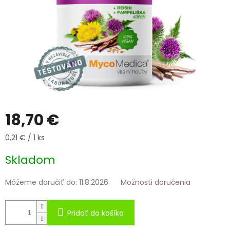
18,70 €
Jednotková
0,21 € / 1 ks
cena:
Skladom
Môžeme doručiť do:
11.8.2026
Možnosti doručenia
Pridať do košíka