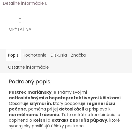
Detailné informácie
OPÝTAŤ SA
Popis
Hodnotenie
Diskusia
Značka
Ostatné informácie
Podrobný popis
Pestrec mariánsky
je známy svojimi
antioxidačnými a hepatoprotektívnymi účinkami
.
Obsahuje
silymarín
, ktorý podporuje
regeneráciu
pečene
, pomáha pri jej
detoxikácii
a prispieva k
normálnemu tráveniu
. Táto unikátna kombinácia je
doplnená o
Reishi
a
extrakt z koreňa púpavy
, ktoré
synergicky posilňujú účinky pestreca.