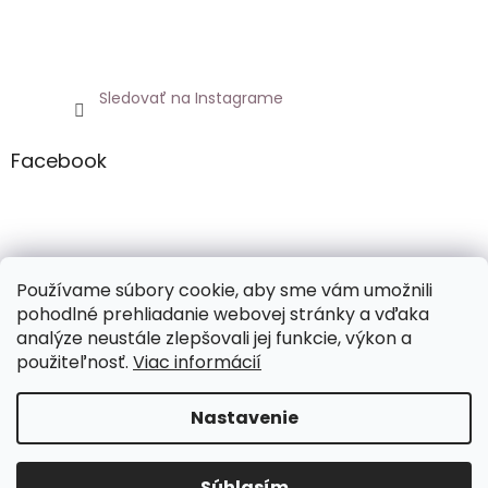
Sledovať na Instagrame
Facebook
Netoxicky.sk
Používame súbory cookie, aby sme vám umožnili
pohodlné prehliadanie webovej stránky a vďaka
analýze neustále zlepšovali jej funkcie, výkon a
použiteľnosť.
Viac informácií
Vytvoril Shoptet
Nastavenie
Copyright 2026
NETOXICKY.SK
. Všetky práva vyhradené.
Súhlasím