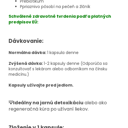
Prebiotikum
Ppriaznivo pôsobí na pečeň a žlčník
Schválené zdravotné tvrdenia podľa platných
predpisov EÚ:
Dávkovanie:
Normálna dávka:
1 kapsula denne
Zvýšená dávka:
1-2 kapsuly denne
(Odporúča sa
konzultovať s lekárom alebo odborníkom na čínsku
medicínu.)
Kapsuly užívajte pred jedlom.
💡Ideálny na jarnú detoxikáciu
alebo ako
regeneračná kúra po užívaní liekov.
Zloženie v 1 kapsule: