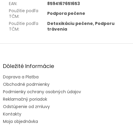
EAN
:
8594167651653
Použitie podľa
Podpora pečene
TČM
:
Použitie podľa
Detoxikáciu pečene, Podporu
TČM
:
trávenia
Z
á
p
ä
Dôležité Informácie
t
Doprava a Platba
i
e
Obchodné podmienky
Podmienky ochrany osobných údajov
Reklamačný poriadok
Odstúpenie od zmluvy
Kontakty
Moja objednávka