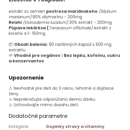
extrakt zo semien
pestreca
mariánskeho
(Silybum
marianum)
80% silymarínu - 200mg
Reishi
(Ganoderma lucidum)
30% extrakt - 200mg
Púpava lekárksa (
Taraxacum officinale)
extrakt z
koreňa 4:1- 150mg
📦
Obsah balenia:
90 rastlinných kapsúl s 500 mg
extraktu
🌱
Vhodné pre vegánov
|
Bez lepku, kofeínu, cukru
a konzervantov
Upozornenie
⚠ Nevhodné pre deti do 3 rokov, tehotné a dojčiace
ženy.
⚠ Neprekračujte odporúčanú dennú dávku.
⚠ Uchovávajte mimo dosahu detí.
Dodatočné parametre
Kategória
:
Doplnky stravy a vitamíny