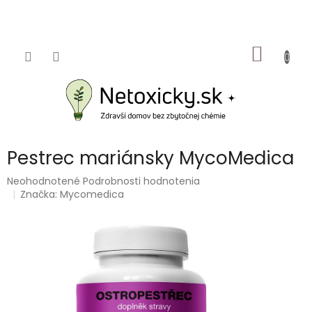
Prejsť
na
obsah
NÁKU
KOŠÍK
Pestrec mariánsky MycoMedica
Priemerné
Neohodnotené
Podrobnosti hodnotenia
hodnotenie
Značka:
Mycomedica
produktu
je
0,0
z
5
hviezdičiek.