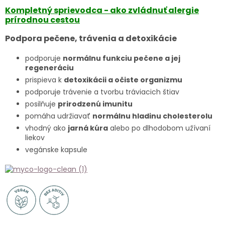
Kompletný sprievodca - ako zvládnuť alergie
prírodnou cestou
Podpora pečene, trávenia a detoxikácie
podporuje
normálnu funkciu pečene a jej
regeneráciu
prispieva k
detoxikácii a očiste organizmu
podporuje trávenie a tvorbu tráviacich štiav
posilňuje
prirodzenú imunitu
pomáha udržiavať
normálnu hladinu cholesterolu
vhodný ako
jarná kúra
alebo po dlhodobom užívaní
liekov
vegánske kapsule