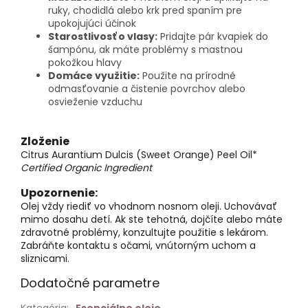
ruky, chodidlá alebo krk pred spaním pre
upokojujúci účinok
Starostlivosť o vlasy:
Pridajte pár kvapiek do
šampónu, ak máte problémy s mastnou
pokožkou hlavy
Domáce využitie:
Použite na prírodné
odmasťovanie a čistenie povrchov alebo
osvieženie vzduchu
Zloženie
Citrus Aurantium Dulcis (Sweet Orange) Peel Oil
*
Certified Organic Ingredient
Upozornenie:
Olej vždy riediť vo vhodnom nosnom oleji. Uchovávať
mimo dosahu detí. Ak ste tehotná, dojčíte alebo máte
zdravotné problémy, konzultujte použitie s lekárom.
Zabráňte kontaktu s očami, vnútorným uchom a
sliznicami.
Dodatočné parametre