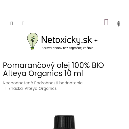
Prejsť
na
obsah
NÁKU
KOŠÍK
Pomarančový olej 100% BIO
Alteya Organics 10 ml
Priemerné
Neohodnotené
Podrobnosti hodnotenia
hodnotenie
Značka:
Alteya Organics
produktu
je
0,0
z
5
hviezdičiek.