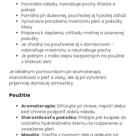
Povznáša náladu, navodzuje pocity šťastia a
pokoja
Pomáha pri duševnej, psychickej aj fyzickej záťaži
Vyrovnáva prirodzenú mastnotu pleti a pokožky
hlavy
Prispieva k zlepšeniu vzhľadu matnej a unavenej
pokožky
Je vhodný na používanie aj v domácnosti –
odstraňuje mastnotu a neutralizuje pachy
Je jedným z mála olejov bezpečných na použitie
v blízkosti detí
Je ideálnym pomocníkom pri aromaterapii,
starostlivosti o pleť a vlasy, ale aj pri vytváraní
príjemnej domácej atmosféry.
Použitie
Aromaterapia:
Difúzujte pri strese, napätí alebo
keď chcete podporiť dobrú náladu
Starostlivosť o pokožku:
Pridajte pár kvapiek do
nočného hydratačného krému na rozjasnenie a
osvieženie pleti
Masáže:
Zrieďte v nosnom oleji a aplikujte na