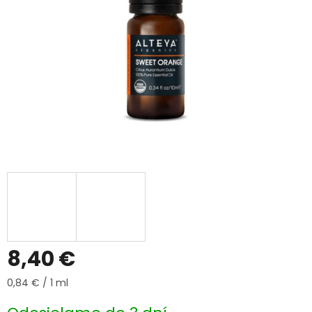
8,40 €
Jednotková
0,84 € / 1 ml
cena: