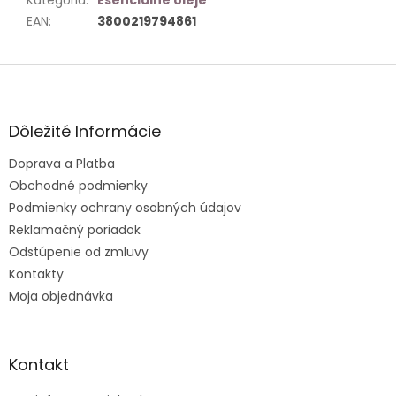
Kategória
:
Esenciálne oleje
EAN
:
3800219794861
Z
á
p
ä
Dôležité Informácie
t
Doprava a Platba
i
e
Obchodné podmienky
Podmienky ochrany osobných údajov
Reklamačný poriadok
Odstúpenie od zmluvy
Kontakty
Moja objednávka
Kontakt