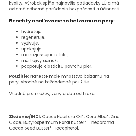
kvality.
Výrobok spĺňa najnovšie požiadavky EÚ a má
externé odborné posúdenie bezpečnosti a účinnosti.
Benefity opaľovacieho balzamu na pery:
hydratuje,
regeneruje,
vyživuje,
upokojuje,
má rozjasňujúci efekt,
má hojivý účinok,
podporuje elasticitu povrchu pier.
Použitie:
Naneste
malé množstvo balzamu na
pery.
Vhodné na každodenné použitie.
Vhodné pre mužov, ženy a deti od 1 roka.
Zloženie/INCI:
Cocos Nucifera Oil*, Cera Alba*, Zinc
Oxide, Butyrospermum Parkii butter*, Theobroma
Cacao Seed Butter*; Tocopherol.