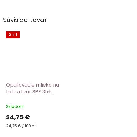
Súvisiaci tovar
2 + 1
Opaľovacie mlieko na
telo a tvár SPF 35+
WoodenSpoon
Skladom
24,75 €
Jednotková
24,75 € / 100 ml
cena: