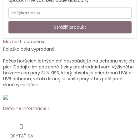
upozorníme vás, keď bude dostupný.
Strážiť produkt
Možnosti doručenia
Položka bola vypredaná…
Počas horúcich letných dní nezabúdajte na ochranu svojich
pier. Dodajte im potrebné živiny prostredníctvom výživného
balzamu na pery SUN KISS, ktorý obsahuje prirodzenú UVA a
UVB ochranu, vďaka ktorej sú vaše pery v bezpečí pred
slnečnými lúčmi.
Detailné informácie
OPÝTAŤ SA