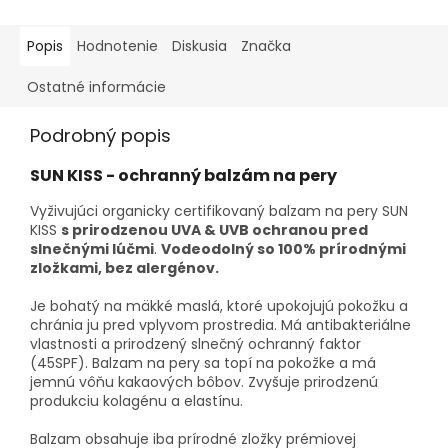
Popis
Hodnotenie
Diskusia
Značka
Ostatné informácie
Podrobný popis
SUN KISS - ochranný balzám na pery
Vyživujúci organicky certifikovaný balzam na pery SUN
KISS
s prirodzenou UVA & UVB ochranou pred
slnečnými lúčmi
.
Vodeodolný so 100% prírodnými
zložkami, bez alergénov.
Je bohatý na mäkké maslá, ktoré upokojujú pokožku a
chránia ju pred vplyvom prostredia.
Má antibakteriálne
vlastnosti a prirodzený slnečný ochranný faktor
(45SPF).
Balzam na pery sa topí na pokožke a má
jemnú vôňu kakaových bôbov.
Zvyšuje prirodzenú
produkciu kolagénu a elastínu.
Balzam obsahuje iba prírodné zložky prémiovej