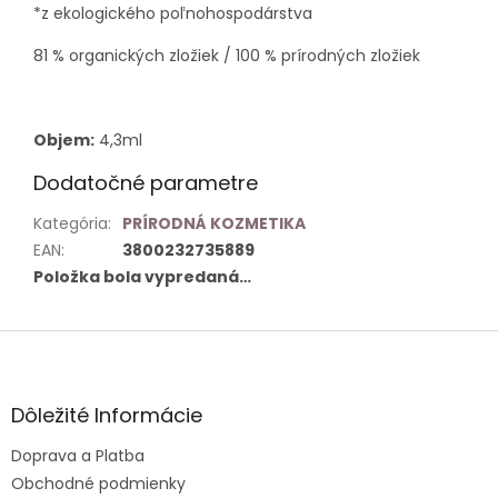
*z ekologického poľnohospodárstva
81 % organických zložiek / 100 % prírodných zložiek
Objem:
4,3ml
Dodatočné parametre
Kategória
:
PRÍRODNÁ KOZMETIKA
EAN
:
3800232735889
Položka bola vypredaná…
Z
á
p
ä
Dôležité Informácie
t
Doprava a Platba
i
e
Obchodné podmienky