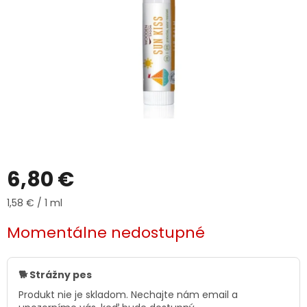
6,80 €
Jednotková
1,58 € / 1 ml
cena:
Momentálne nedostupné
🐕 Strážny pes
Produkt nie je skladom. Nechajte nám email a