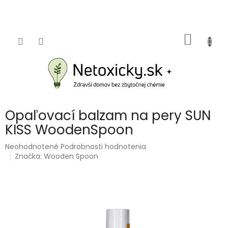
Prejsť
na
obsah
NÁKU
KOŠÍK
Opaľovací balzam na pery SUN
KISS WoodenSpoon
Priemerné
Neohodnotené
Podrobnosti hodnotenia
hodnotenie
Značka:
Wooden Spoon
produktu
je
0,0
z
5
hviezdičiek.