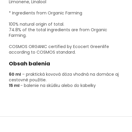
Limonene, Linalool
* Ingredients from Organic Farming
100% natural origin of total.
74.8% of the total ingredients are from Organic
Farming.
COSMOS ORGANIC certified by Ecocert Greenlife
according to COSMOS standard.
Obsah balenia
60 ml
– praktická kovová dóza vhodná na domáce aj
cestovné použitie.
15 ml
- balenie na skúšku alebo do kabelky
Z
á