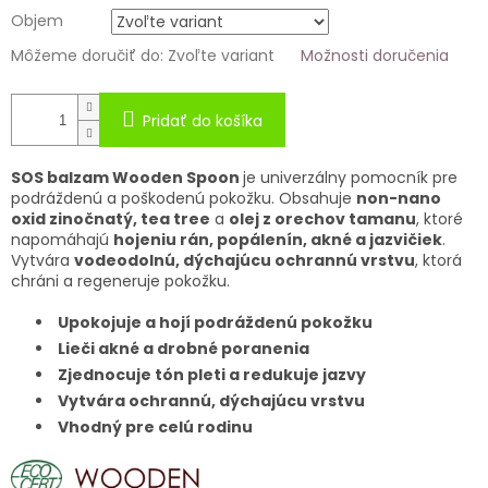
Objem
Môžeme doručiť do:
Zvoľte variant
Možnosti doručenia
Pridať do košíka
SOS balzam Wooden Spoon
je univerzálny pomocník pre
podráždenú a poškodenú pokožku. Obsahuje
non-nano
oxid zinočnatý, tea tree
a
olej z orechov tamanu
, ktoré
napomáhajú
hojeniu rán, popálenín, akné a jazvičiek
.
Vytvára
vodeodolnú, dýchajúcu ochrannú vrstvu
, ktorá
chráni a regeneruje pokožku.
Upokojuje a hojí podráždenú pokožku
Lieči akné a drobné poranenia
Zjednocuje tón pleti a redukuje jazvy
Vytvára ochrannú, dýchajúcu vrstvu
Vhodný pre celú rodinu