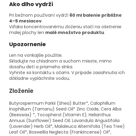
Ako dlho vydrží
Pri bežnom používaní vydrží
60 ml balenie približne
4–5 mesiacov
.
Vďaka koncentrovanému zloženiu stačí na ošetrenie
malej plochy len
malé množstvo produktu
.
Upozornenie
Len na vonkajšie použitie.
Skladujte na chladnom a suchom mieste, mimo
dosahu detí a priameho slnka.
Vyhnite sa kontaktu s očami. V prípade zasiahnutia ich
dôkladne vypláchnite vodou.
Zloženie
Butyrospermum Parkii (Shea) Butter*, Calophillum
Inophillum (Tamanu) Seed Oil* Zinc Oxide, Cera Alba
(Beeswax) *, Tocopherol (Vitamin E); Helianthus
Annuus (Sunflower) Seed Oil; Lavandula Angustifolia
(Lavender) Herb Oil*, Malaleuca Alternifolia (Tea Tree)
Leaf Oil*, Boswellia Neglecta (Frankincense) Oil*,