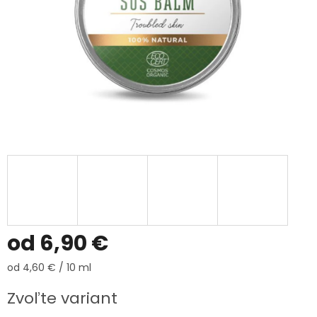
od
6,90 €
Jednotková
od 4,60 € / 10 ml
cena:
Zvoľte variant