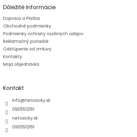
p
ä
Dôležité Informácie
t
Doprava a Platba
i
e
Obchodné podmienky
Podmienky ochrany osobných údajov
Reklamačný poriadok
Odstúpenie od zmluvy
Kontakty
Moja objednávka
Kontakt
info
@
netoxicky.sk
0905512161
netoxicky.sk
0905512161