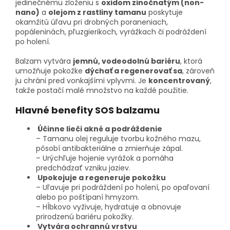
jedinečnému zloženiu s
oxidom zinočnatým (non-
nano)
a
olejom z rastliny tamanu
poskytuje
okamžitú úľavu pri drobných poraneniach,
popáleninách, pľuzgierikoch, vyrážkach či podráždení
po holení.
Balzam vytvára
jemnú, vodeodolnú bariéru
, ktorá
umožňuje pokožke
dýchať a regenerovať sa
, zároveň
ju chráni pred vonkajšími vplyvmi. Je
koncentrovaný
,
takže postačí malé množstvo na každé použitie.
Hlavné benefity SOS balzamu
Účinne lieči akné a podráždenie
– Tamanu olej reguluje tvorbu kožného mazu,
pôsobí antibakteriálne a zmierňuje zápal.
– Urýchľuje hojenie vyrážok a pomáha
predchádzať vzniku jaziev.
Upokojuje a regeneruje pokožku
– Uľavuje pri podráždení po holení, po opaľovaní
alebo po poštípaní hmyzom.
– Hĺbkovo vyživuje, hydratuje a obnovuje
prirodzenú bariéru pokožky.
Vytvára ochrannú vrstvu