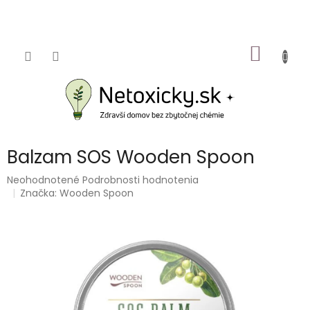
Prejsť
na
obsah
NÁKU
KOŠÍK
Balzam SOS Wooden Spoon
Priemerné
Neohodnotené
Podrobnosti hodnotenia
hodnotenie
Značka:
Wooden Spoon
produktu
je
0,0
z
5
hviezdičiek.