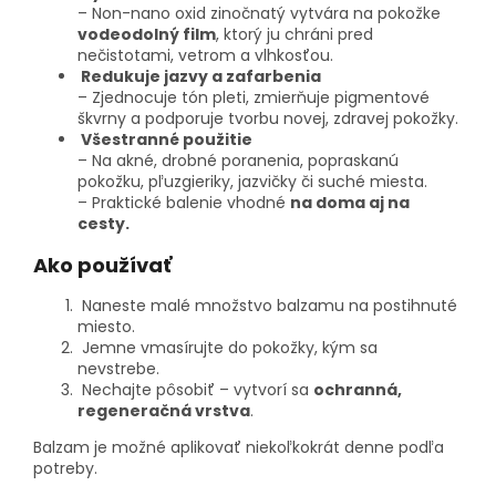
– Non-nano oxid zinočnatý vytvára na pokožke
vodeodolný film
, ktorý ju chráni pred
nečistotami, vetrom a vlhkosťou.
Redukuje jazvy a zafarbenia
– Zjednocuje tón pleti, zmierňuje pigmentové
škvrny a podporuje tvorbu novej, zdravej pokožky.
Všestranné použitie
– Na akné, drobné poranenia, popraskanú
pokožku, pľuzgieriky, jazvičky či suché miesta.
– Praktické balenie vhodné
na doma aj na
cesty.
Ako používať
Naneste malé množstvo balzamu na postihnuté
miesto.
Jemne vmasírujte do pokožky, kým sa
nevstrebe.
Nechajte pôsobiť – vytvorí sa
ochranná,
regeneračná vrstva
.
Balzam je možné aplikovať niekoľkokrát denne podľa
potreby.