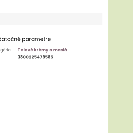
datočné parametre
gória
:
Telové krémy a maslá
3800225479585