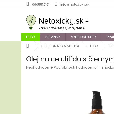
Prejsť
0905512161
info@netoxicky.sk
na
obsah
LETO
NOVINKY
VÝHODNÉ SETY
PRA
Domov
PRÍRODNÁ KOZMETIKA
TELO
Te
Olej na celulitídu s čier
Priemerné
Neohodnotené
Podrobnosti hodnotenia
Značk
hodnotenie
produktu
je
0,0
z
5
hviezdičiek.