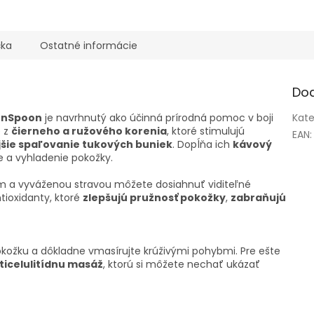
čka
Ostatné informácie
Do
nSpoon
je navrhnutý ako účinná prírodná pomoc v boji
Kate
e z
čierneho a ružového korenia
, ktoré stimulujú
EAN
:
jšie spaľovanie tukových buniek
. Dopĺňa ich
kávový
e a vyhladenie pokožky.
m a vyváženou stravou môžete dosiahnuť viditeľné
ntioxidanty, ktoré
zlepšujú pružnosť pokožky
,
zabraňujú
kožku a dôkladne vmasírujte krúživými pohybmi. Pre ešte
ticelulitídnu masáž
, ktorú si môžete nechať ukázať