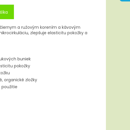
šíka
j s čiernym a ružovým korením a kávovým
krocirkuláciu, zlepšuje elasticitu pokožky a
.
tukových buniek
asticitu pokožky
kožku
, organické zložky
použitie