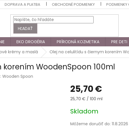
DOPRAVA A PLATBA
OBCHODNÉ PODMIENKY
PODMIENKY
HĽADAŤ
NIE
EKO DROGÉRIA
PRÍRODNÁ KOZMETIKA
PRE DETI
lové krémy a maslá
Olej na celulitídu s čiernym korením 
nym korením WoodenSpoon 100ml
a:
Wooden Spoon
25,70 €
Jednotková
25,70 € / 100 ml
cena:
Skladom
Môžeme doručiť do:
11.8.2026