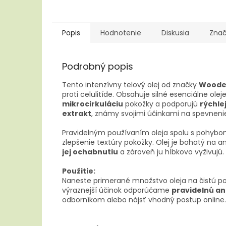
Popis
Hodnotenie
Diskusia
Zna
Podrobný popis
Tento intenzívny telový olej od značky
Woode
proti celulitíde. Obsahuje silné esenciálne olej
mikrocirkuláciu
pokožky a podporujú
rýchle
extrakt
, známy svojimi účinkami na spevneni
Pravidelným používaním oleja spolu s pohybo
zlepšenie textúry pokožky. Olej je bohatý na a
jej ochabnutiu
a zároveň ju hĺbkovo vyživujú.
Použitie:
Naneste primerané množstvo oleja na čistú po
výraznejší účinok odporúčame
pravidelnú an
odborníkom alebo nájsť vhodný postup online.