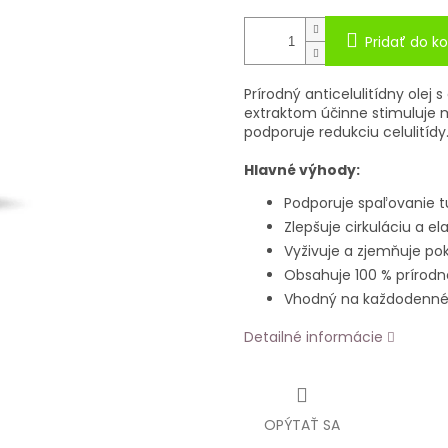
Pridať do ko
Prírodný anticelulitídny ole
extraktom účinne stimuluje mi
podporuje redukciu celulitídy
Hlavné výhody:
Podporuje spaľovanie 
Zlepšuje cirkuláciu a el
Vyživuje a zjemňuje po
Obsahuje 100 % prírodné
Vhodný na každodenné 
Detailné informácie
OPÝTAŤ SA