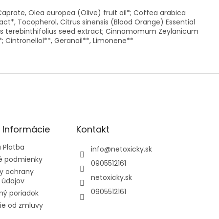
prate, Olea europea (Olive) fruit oil*; Coffea arabica
act*, Tocopherol, Citrus sinensis (Blood Orange) Essential
inus terebinthifolius seed extract; Cinnamomum Zeylanicum
*; Cintronellol**, Geranoil**, Limonene**
é Informácie
Kontakt
 Platba
info
@
netoxicky.sk
 podmienky
0905512161
y ochrany
netoxicky.sk
 údajov
0905512161
ný poriadok
ie od zmluvy