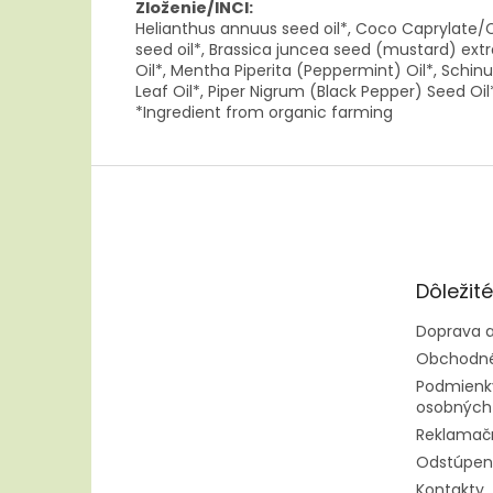
Zloženie/INCI:
Helianthus annuus seed oil*, Coco Caprylate/Ca
seed oil*, Brassica juncea seed (mustard) extr
Oil*, Mentha Piperita (Peppermint) Oil*, Sch
Leaf Oil*, Piper Nigrum (Black Pepper) Seed Oil
*Ingredient from organic farming
Z
á
p
ä
t
Dôležit
i
e
Doprava a
Obchodné
Podmienk
osobných
Reklamač
Odstúpen
Kontakty