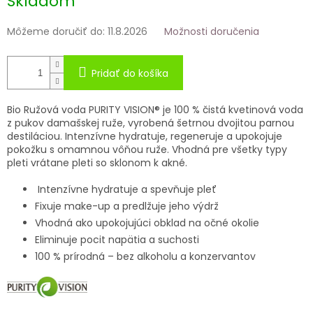
Skladom
Môžeme doručiť do:
11.8.2026
Možnosti doručenia
Pridať do košíka
Bio Ružová voda PURITY VISION® je 100 % čistá kvetinová voda
z pukov damašskej ruže, vyrobená šetrnou dvojitou parnou
destiláciou. Intenzívne hydratuje, regeneruje a upokojuje
pokožku s omamnou vôňou ruže. Vhodná pre všetky typy
pleti vrátane pleti so sklonom k akné.
Intenzívne hydratuje a spevňuje pleť
Fixuje make-up a predlžuje jeho výdrž
Vhodná ako upokojujúci obklad na očné okolie
Eliminuje pocit napätia a suchosti
100 % prírodná – bez alkoholu a konzervantov