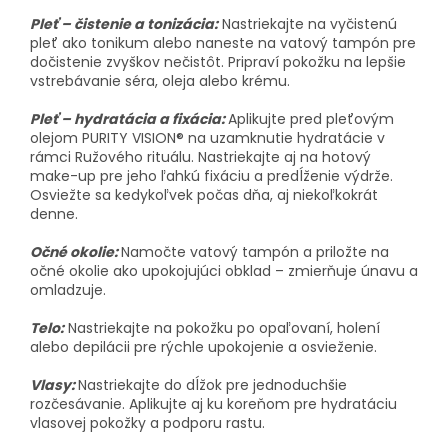
Pleť – čistenie a tonizácia:
Nastriekajte na vyčistenú
pleť ako tonikum alebo naneste na vatový tampón pre
dočistenie zvyškov nečistôt. Pripraví pokožku na lepšie
vstrebávanie séra, oleja alebo krému.
Pleť – hydratácia a fixácia:
Aplikujte pred pleťovým
olejom PURITY VISION® na uzamknutie hydratácie v
rámci Ružového rituálu. Nastriekajte aj na hotový
make-up pre jeho ľahkú fixáciu a predĺženie výdrže.
Osviežte sa kedykoľvek počas dňa, aj niekoľkokrát
denne.
Očné okolie:
Namočte vatový tampón a priložte na
očné okolie ako upokojujúci obklad – zmierňuje únavu a
omladzuje.
Telo:
Nastriekajte na pokožku po opaľovaní, holení
alebo depilácii pre rýchle upokojenie a osvieženie.
Vlasy:
Nastriekajte do dĺžok pre jednoduchšie
rozčesávanie. Aplikujte aj ku koreňom pre hydratáciu
vlasovej pokožky a podporu rastu.