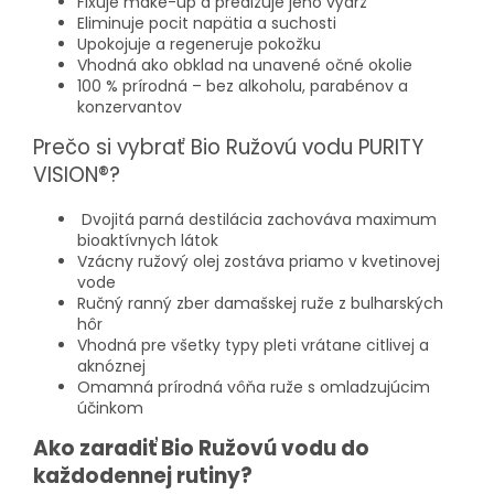
Fixuje make-up a predlžuje jeho výdrž
Eliminuje pocit napätia a suchosti
Upokojuje a regeneruje pokožku
Vhodná ako obklad na unavené očné okolie
100 % prírodná – bez alkoholu, parabénov a
konzervantov
Prečo si vybrať Bio Ružovú vodu PURITY
VISION®?
Dvojitá parná destilácia zachováva maximum
bioaktívnych látok
Vzácny ružový olej zostáva priamo v kvetinovej
vode
Ručný ranný zber damašskej ruže z bulharských
hôr
Vhodná pre všetky typy pleti vrátane citlivej a
aknóznej
Omamná prírodná vôňa ruže s omladzujúcim
účinkom
Ako zaradiť Bio Ružovú vodu do
každodennej rutiny?