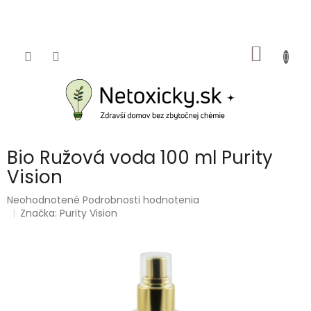
Prejsť
na
obsah
NÁKU
KOŠÍK
Bio Ružová voda 100 ml Purity
Vision
Priemerné
Neohodnotené
Podrobnosti hodnotenia
hodnotenie
Značka:
Purity Vision
produktu
je
0,0
z
5
hviezdičiek.