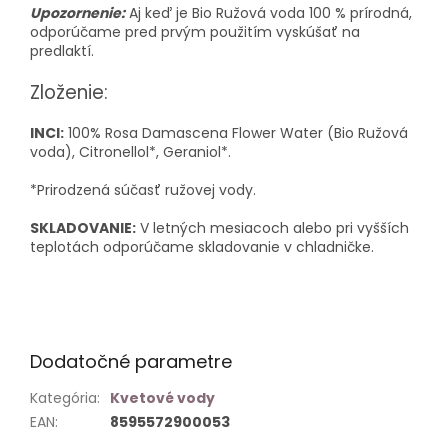
Upozornenie:
Aj keď je Bio Ružová voda 100 % prírodná,
odporúčame pred prvým použitím vyskúšať na
predlaktí.
Zloženie:
INCI:
100% Rosa Damascena Flower Water (Bio Ružová
voda), Citronellol*, Geraniol*.
*Prirodzená súčasť ružovej vody.
SKLADOVANIE:
V letných mesiacoch alebo pri vyšších
teplotách odporúčame skladovanie v chladničke.
Dodatočné parametre
Kategória
:
Kvetové vody
EAN
:
8595572900053