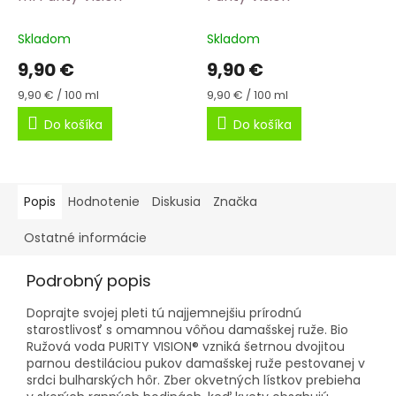
Skladom
Skladom
9,90 €
9,90 €
Jednotková
Jednotková
9,90 € / 100 ml
9,90 € / 100 ml
cena:
cena:
Do košíka
Do košíka
Popis
Hodnotenie
Diskusia
Značka
Ostatné informácie
Podrobný popis
Doprajte svojej pleti tú najjemnejšiu prírodnú
starostlivosť s omamnou vôňou damašskej ruže. Bio
Ružová voda PURITY VISION® vzniká šetrnou dvojitou
parnou destiláciou pukov damašskej ruže pestovanej v
srdci bulharských hôr. Zber okvetných lístkov prebieha