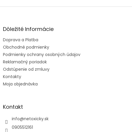
Z
á
p
ä
Dôležité Informácie
t
Doprava a Platba
i
e
Obchodné podmienky
Podmienky ochrany osobných údajov
Reklamačný poriadok
Odstúpenie od zmluvy
Kontakty
Moja objednávka
Kontakt
info
@
netoxicky.sk
0905512161