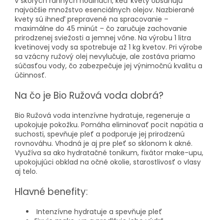
v skorých ranných hodinách, keď kvety obsahujú
najväčšie množstvo esenciálnych olejov. Nazbierané
kvety sú ihneď prepravené na spracovanie –
maximálne do 45 minút – čo zaručuje zachovanie
prirodzenej sviežosti a jemnej vône. Na výrobu 1 litra
kvetinovej vody sa spotrebuje až 1 kg kvetov. Pri výrobe
sa vzácny ružový olej nevylučuje, ale zostáva priamo
súčasťou vody, čo zabezpečuje jej výnimočnú kvalitu a
účinnosť.
Na čo je Bio Ružová voda dobrá?
Bio Ružová voda intenzívne hydratuje, regeneruje a
upokojuje pokožku. Pomáha eliminovať pocit napätia a
suchosti, spevňuje pleť a podporuje jej prirodzenú
rovnováhu. Vhodná je aj pre pleť so sklonom k akné.
Využíva sa ako hydratačné tonikum, fixátor make-upu,
upokojujúci obklad na očné okolie, starostlivosť o vlasy
aj telo.
Hlavné benefity:
Intenzívne hydratuje a spevňuje pleť