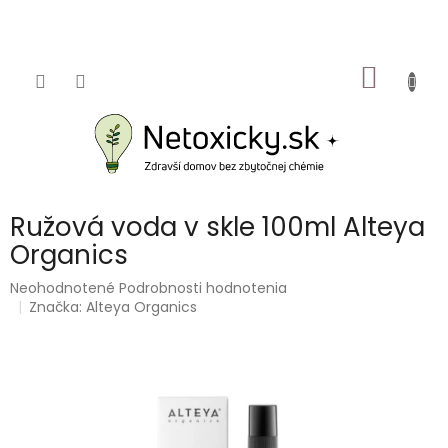
Prejsť
na
obsah
NÁKU
KOŠÍK
Ružová voda v skle 100ml Alteya
Organics
Priemerné
Neohodnotené
Podrobnosti hodnotenia
hodnotenie
Značka:
Alteya Organics
produktu
je
0,0
z
5
hviezdičiek.