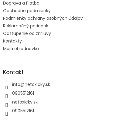
Doprava a Platba
i
e
Obchodné podmienky
Podmienky ochrany osobných údajov
Reklamačný poriadok
Odstúpenie od zmluvy
Kontakty
Moja objednávka
Kontakt
info
@
netoxicky.sk
0905512161
netoxicky.sk
0905512161