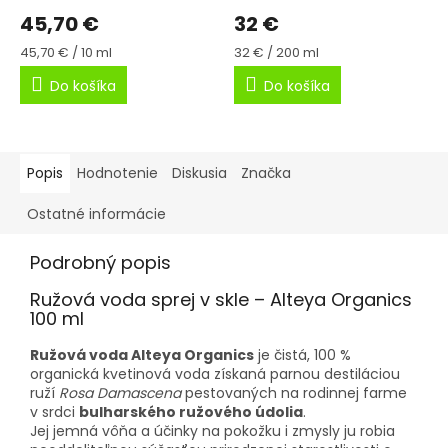
45,70 €
32 €
Jednotková
Jednotková
45,70 € / 10 ml
32 € / 200 ml
cena:
cena:
Do košíka
Do košíka
Popis
Hodnotenie
Diskusia
Značka
Ostatné informácie
Podrobný popis
Ružová voda sprej v skle – Alteya Organics
100 ml
Ružová voda Alteya Organics
je čistá, 100 %
organická kvetinová voda získaná parnou destiláciou
ruží
Rosa Damascena
pestovaných na rodinnej farme
v srdci
bulharského ružového údolia
.
Jej jemná vôňa a účinky na pokožku i zmysly ju robia