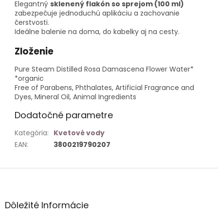
Elegantný
sklenený flakón so sprejom (100 ml)
zabezpečuje jednoduchú aplikáciu a zachovanie
čerstvosti.
Ideálne balenie na doma, do kabelky aj na cesty.
Zloženie
Pure Steam Distilled Rosa Damascena Flower Water*
*organic
Free of Parabens, Phthalates, Artificial Fragrance and
Dyes, Mineral Oil, Animal Ingredients
Dodatočné parametre
Kategória
:
Kvetové vody
EAN
:
3800219790207
Z
á
p
ä
Dôležité Informácie
t