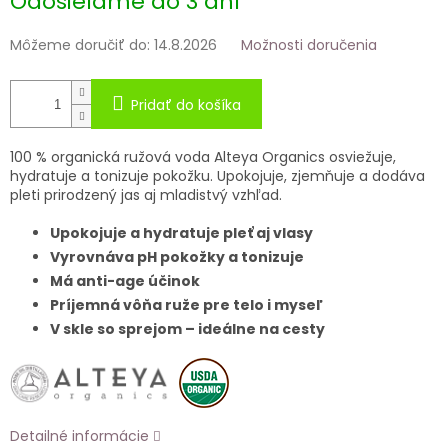
Odosielame do 3 dní
Môžeme doručiť do:
14.8.2026
Možnosti doručenia
Pridať do košíka
100 % organická ružová voda Alteya Organics osviežuje,
hydratuje a tonizuje pokožku. Upokojuje, zjemňuje a dodáva
pleti prirodzený jas aj mladistvý vzhľad.
Upokojuje a hydratuje pleť aj vlasy
Vyrovnáva pH pokožky a tonizuje
Má anti-age účinok
Príjemná vôňa ruže pre telo i myseľ
V skle so sprejom – ideálne na cesty
Detailné informácie