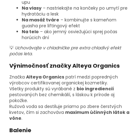
upu
Na vlasy
– nastriekajte na končeky po umytí pre
hydratáciu a lesk
Na masáž tváre
– kombinujte s kameňom
guasha pre liftingový efekt
Na telo
– ako jemný osviežujúci sprej počas
horúcich dní
💡
Uchovávajte v chladničke pre extra chladivý efekt
počas leta.
Výnimočnosť značky Alteya Organics
Značka
Alteya Organics
patrí medzi popredných
výrobcov certifikovanej organickej kozmetiky.
Všetky produkty sú vyrábané z
bio ingrediencií
pestovaných bez chemikálií, s láskou k prírode aj
pokožke.
Ružová voda sa destiluje priamo po zbere čerstvých
kvetov, čím si zachováva
maximum účinných látok a
vône
.
Balenie