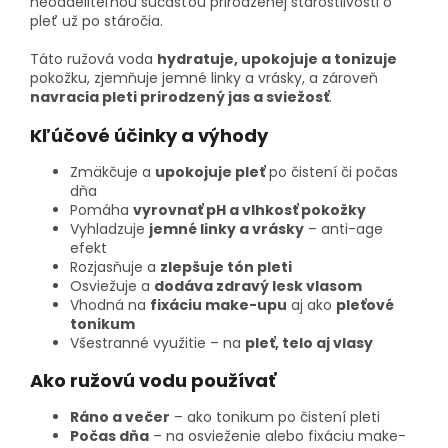
neoddeliteľnou súčasťou prirodzenej starostlivosti o
pleť už po stáročia.
Táto ružová voda
hydratuje, upokojuje a tonizuje
pokožku, zjemňuje jemné linky a vrásky, a zároveň
navracia pleti prirodzený jas a sviežosť
.
Kľúčové účinky a výhody
Zmäkčuje a
upokojuje pleť
po čistení či počas
dňa
Pomáha
vyrovnať pH a vlhkosť pokožky
Vyhladzuje
jemné linky a vrásky
– anti-age
efekt
Rozjasňuje a
zlepšuje tón pleti
Osviežuje a
dodáva zdravý lesk vlasom
Vhodná na
fixáciu make-upu
aj ako
pleťové
tonikum
Všestranné využitie – na
pleť, telo aj vlasy
Ako ružovú vodu používať
Ráno a večer
– ako tonikum po čistení pleti
Počas dňa
– na osvieženie alebo fixáciu make-