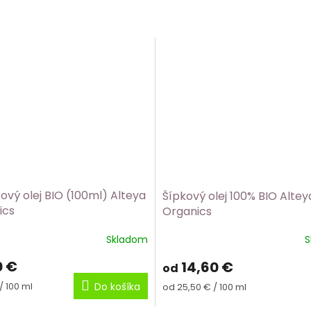
vý olej BIO (100ml) Alteya
Šípkový olej 100% BIO Altey
ics
Organics
Skladom
S
rné
enie
0 €
14,60 €
od
tu
ková
Jednotková
/ 100 ml
Do košíka
od 25,50 € / 100 ml
cena: