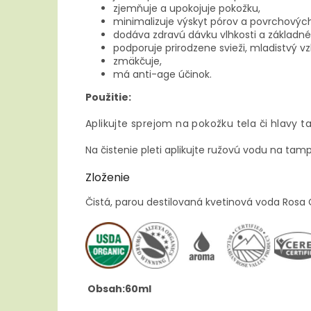
zjemňuje a upokojuje pokožku,
minimalizuje výskyt pórov a povrchových 
dodáva zdravú dávku vlhkosti a základné 
podporuje prirodzene svieži, mladistvý vz
zmäkčuje,
má anti-age účinok.
Použitie:
Aplikujte sprejom na pokožku tela či hlavy t
Na čistenie pleti aplikujte ružovú vodu na tam
Zloženie
Čistá, parou destilovaná kvetinová voda Rosa 
Obsah:60ml