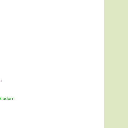
a
kladom