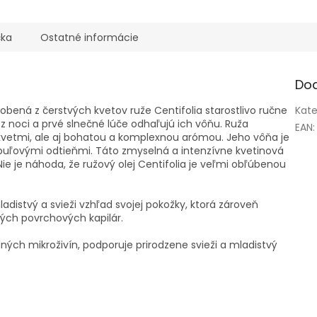
čiek.
čka
Ostatné informácie
Do
robená z čerstvých kvetov ruže Centifolia starostlivo ručne
Kate
z noci a prvé slnečné lúče odhaľujú ich vôňu. Ruža
EAN
:
 kvetmi, ale aj bohatou a komplexnou arómou. Jeho vôňa je
uľovými odtieňmi. Táto zmyselná a intenzívne kvetinová
ie je náhoda, že ružový olej Centifolia je veľmi obľúbenou
adistvý a svieži vzhľad svojej pokožky, ktorá zároveň
ých povrchových kapilár.
ných mikroživín, podporuje prirodzene svieži a mladistvý