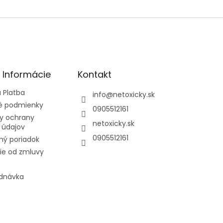
é Informácie
Kontakt
 Platba
info
@
netoxicky.sk
 podmienky
0905512161
y ochrany
netoxicky.sk
 údajov
0905512161
ný poriadok
ie od zmluvy
ednávka