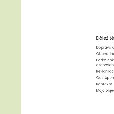
Z
á
p
ä
t
Dôležit
i
e
Doprava a
Obchodné
Podmienk
osobných
Reklamač
Odstúpen
Kontakty
Moja obj