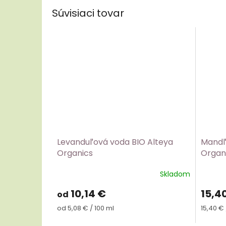
Súvisiaci tovar
Levanduľová voda BIO Alteya
Mandľo
Organics
Organ
Skladom
Prieme
hodnot
10,14 €
15,4
od
produk
je
Jednotková
Jednot
od 5,08 € / 100 ml
15,40 € 
5,0
cena:
cena:
z