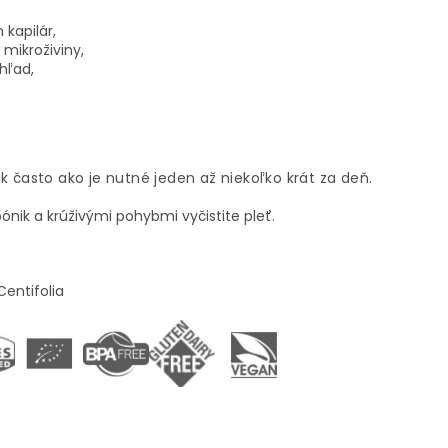
kapilár,
mikroživiny,
hľad,
ak často ako je nutné jeden až niekoľko krát za deň.
pónik a krúživými pohybmi vyčistite pleť.
Centifolia