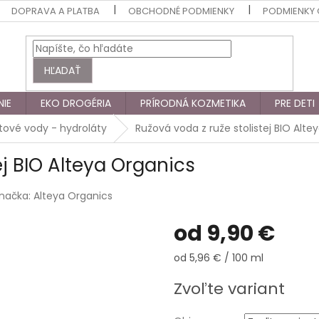
DOPRAVA A PLATBA
OBCHODNÉ PODMIENKY
PODMIENKY
HĽADAŤ
NIE
EKO DROGÉRIA
PRÍRODNÁ KOZMETIKA
PRE DETI
tové vody - hydroláty
Ružová voda z ruže stolistej BIO Alte
ej BIO Alteya Organics
načka:
Alteya Organics
od
9,90 €
Jednotková
od 5,96 € / 100 ml
cena:
Zvoľte variant