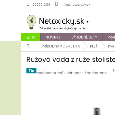
Prejsť
0905512161
info@netoxicky.sk
na
obsah
LETO
NOVINKY
VÝHODNÉ SETY
PRA
Domov
PRÍRODNÁ KOZMETIKA
PLEŤ
Kve
Ružová voda z ruže stolist
Z
Tip
Priemerné
Neohodnotené
Podrobnosti hodnotenia
hodnotenie
produktu
je
0,0
z
5
hviezdičiek.