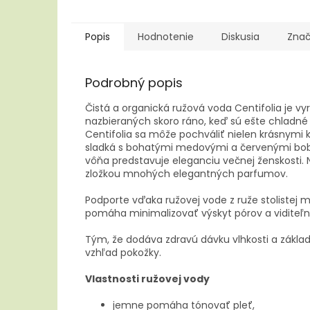
5
hviezdi
Popis
Hodnotenie
Diskusia
Zna
Podrobný popis
Čistá a organická ružová voda Centifolia je vy
nazbieraných skoro ráno, keď sú ešte chladné 
Centifolia sa môže pochváliť nielen krásnymi
sladká s bohatými medovými a červenými bob
vôňa predstavuje eleganciu večnej ženskosti. N
zložkou mnohých elegantných parfumov.
Podporte vďaka ružovej vode z ruže stolistej ml
pomáha minimalizovať výskyt pórov a viditeľn
Tým, že dodáva zdravú dávku vlhkosti a základ
vzhľad pokožky.
Vlastnosti ružovej vody
jemne pomáha tónovať pleť,