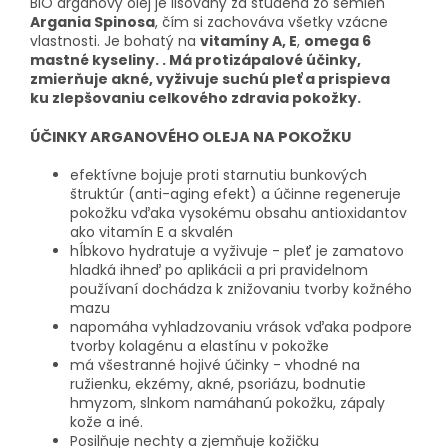
BIO arganový olej je lisovaný za studena zo semien
Argania Spinosa
, čím si zachováva všetky vzácne
vlastnosti. Je bohatý na
vitamíny A, E
,
omega 6
mastné kyseliny.
.
Má protizápalové účinky
,
zmierňuje akné,
vyživuje suchú pleť
a prispieva
ku
zlepšovaniu celkového zdravia
pokožky.
ÚČINKY ARGANOVÉHO OLEJA NA POKOŽKU
efektívne bojuje proti starnutiu bunkových
štruktúr (anti-aging efekt) a účinne regeneruje
pokožku vďaka vysokému obsahu antioxidantov
ako vitamín E a skvalén
hĺbkovo hydratuje a vyživuje - pleť je zamatovo
hladká ihneď po aplikácii a pri pravidelnom
používaní dochádza k znižovaniu tvorby kožného
mazu
napomáha vyhladzovaniu vrások vďaka podpore
tvorby kolagénu a elastínu v pokožke
má všestranné hojivé účinky - vhodné na
ružienku, ekzémy, akné, psoriázu, bodnutie
hmyzom, slnkom namáhanú pokožku, zápaly
kože a iné.
Posilňuje nechty a zjemňuje kožičku