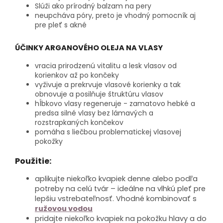
Slúži ako prírodný balzam na pery
neupcháva póry, preto je vhodný pomocník aj
pre pleť s akné
ÚČINKY ARGANOVÉHO OLEJA NA VLASY
vracia prirodzenú vitalitu a lesk vlasov od
korienkov až po končeky
vyživuje a prekrvuje vlasové korienky a tak
obnovuje a posilňuje štruktúru vlasov
hĺbkovo vlasy regeneruje - zamatovo hebké a
predsa silné vlasy bez lámavých a
rozstrapkaných končekov
pomáha s liečbou problematickej vlasovej
pokožky
Použitie:
aplikujte niekoľko kvapiek denne alebo podľa
potreby na celú tvár – ideálne na vlhkú pleť pre
lepšiu vstrebateľnosť. Vhodné kombinovať s
ružovou vodou
pridajte niekoľko kvapiek na pokožku hlavy a do