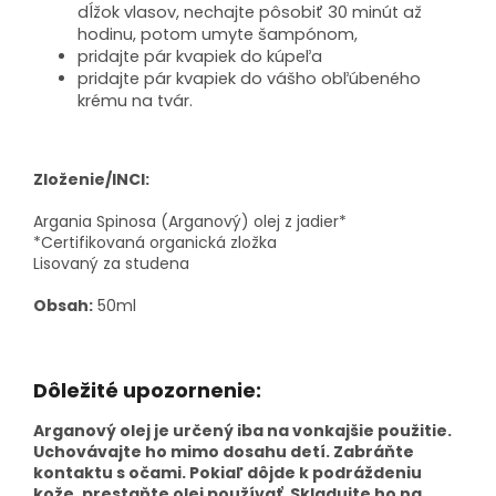
dĺžok vlasov, nechajte pôsobiť 30 minút až
hodinu, potom umyte šampónom,
pridajte pár kvapiek do kúpeľa
pridajte pár kvapiek do vášho obľúbeného
krému na tvár.
Zloženie/INCI:
Argania Spinosa (Arganový) olej z jadier*
*Certifikovaná organická zložka
Lisovaný za studena
Obsah:
50ml
Dôležité upozornenie:
Arganový olej je určený iba na vonkajšie použitie.
Uchovávajte ho mimo dosahu detí. Zabráňte
kontaktu s očami. Pokiaľ dôjde k podráždeniu
kože, prestaňte olej používať. Skladujte ho na