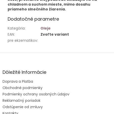
chladnom a suchom mieste, mimo dosahu
priameho slnečného žiarenia.
Dodatočné parametre
Kategória
:
Oleje
EAN
:
Zvoľte variant
pre ekzematikov
:
Z
á
p
ä
Dôležité Informácie
t
Doprava a Platba
i
e
Obchodné podmienky
Podmienky ochrany osobných údajov
Reklamačný poriadok
Odstúpenie od zmluvy
Kontakty