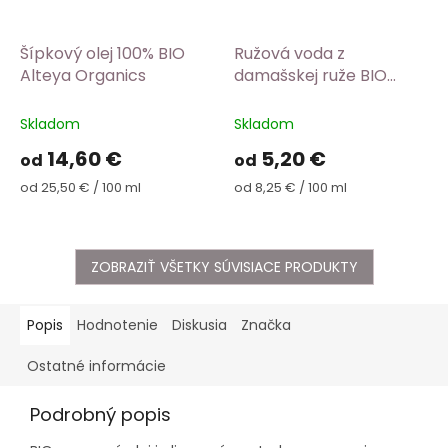
Šípkový olej 100% BIO
Ružová voda z
Alteya Organics
damašskej ruže BIO
Alteya Organics
Skladom
Skladom
14,60 €
5,20 €
od
od
Jednotková
Jednotková
od 25,50 € / 100 ml
od 8,25 € / 100 ml
cena:
cena:
ZOBRAZIŤ VŠETKY SÚVISIACE PRODUKTY
Popis
Hodnotenie
Diskusia
Značka
Ostatné informácie
Podrobný popis