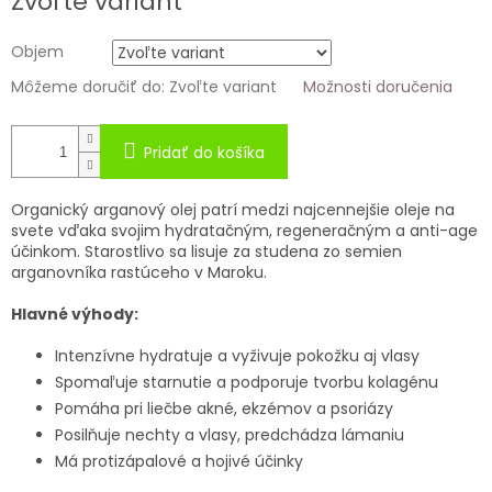
Zvoľte variant
Objem
Môžeme doručiť do:
Zvoľte variant
Možnosti doručenia
Pridať do košíka
Organický arganový olej patrí medzi najcennejšie oleje na
svete vďaka svojim hydratačným, regeneračným a anti-age
účinkom. Starostlivo sa lisuje za studena zo semien
arganovníka rastúceho v Maroku.
Hlavné výhody:
Intenzívne hydratuje a vyživuje pokožku aj vlasy
Spomaľuje starnutie a podporuje tvorbu kolagénu
Pomáha pri liečbe akné, ekzémov a psoriázy
Posilňuje nechty a vlasy, predchádza lámaniu
Má protizápalové a hojivé účinky