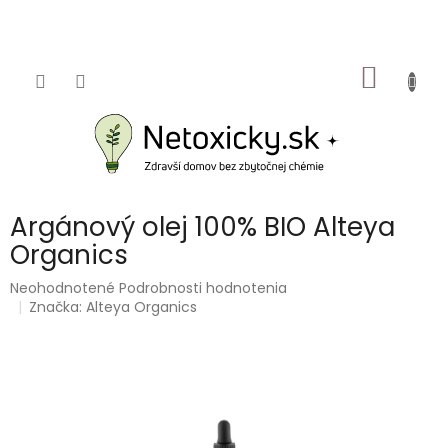
Prejsť
na
obsah
NÁKU
KOŠÍK
Argánový olej 100% BIO Alteya
Organics
Priemerné
Neohodnotené
Podrobnosti hodnotenia
hodnotenie
Značka:
Alteya Organics
produktu
je
0,0
z
5
hviezdičiek.