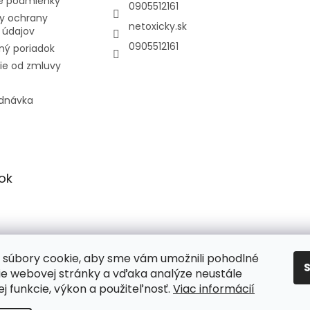
 podmienky
0905512161
y ochrany
netoxicky.sk
 údajov
0905512161
ný poriadok
ie od zmluvy
ednávka
ok
Netoxicky.sk
súbory cookie, aby sme vám umožnili pohodlné
ie webovej stránky a vďaka analýze neustále
jej funkcie, výkon a použiteľnosť.
Viac informácií