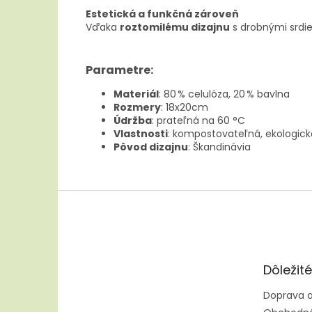
Estetická a funkčná zároveň
Vďaka
roztomilému dizajnu
s drobnými srdie
Parametre:
Materiál
: 80 % celulóza, 20 % bavlna
Rozmery
: 18x20cm
Údržba
: prateľná na 60 °C
Vlastnosti
: kompostovateľná, ekologick
Pôvod dizajnu
: Škandinávia
Z
á
p
ä
t
Dôležit
i
e
Doprava a