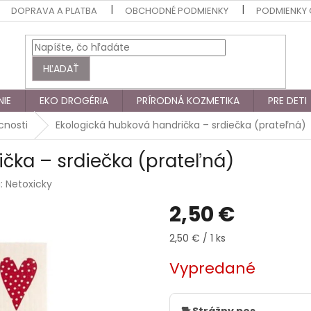
DOPRAVA A PLATBA
OBCHODNÉ PODMIENKY
PODMIENKY
HĽADAŤ
NIE
EKO DROGÉRIA
PRÍRODNÁ KOZMETIKA
PRE DETI
nosti
Ekologická hubková handrička – srdiečka (prateľná)
čka – srdiečka (prateľná)
a:
Netoxicky
2,50 €
Jednotková
2,50 € / 1 ks
cena:
Vypredané