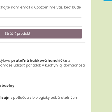
echajte nám email a upozorníme vás, keď bude
Strážiť produkt
štýlová
prateľná hubková handrička
z
omôže udržať poriadok v kuchyni aj domácnosti
a bavlny
izajn
s potlačou z biologicky odbúrateľných