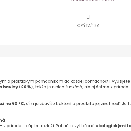
OPÝTAŤ SA
nym a praktickým pomocníkom do každej domácnosti. Využijete 
a bavlny (20 %)
, takže je nielen funkčná, ale aj šetrná k prírode.
až na 60 °C
, čím ju zbavíte baktérií a predĺžite jej životnosť. J
ná
– v prírode sa úplne rozloží. Potlač je vytlačená
ekologickými f