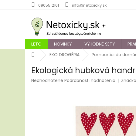
Prejsť
0905512161
info@netoxicky.sk
na
obsah
LETO
NOVINKY
VÝHODNÉ SETY
PRA
Domov
EKO DROGÉRIA
Pomocníci do domác
Ekologická hubková handri
Priemerné
Neohodnotené
Podrobnosti hodnotenia
Značk
hodnotenie
produktu
je
0,0
z
5
hviezdičiek.