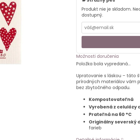
🐕 Strážny pes
Produkt nie je skladom. N
dostupný.
Možnosti doručenia
Položka bola vypredaná…
Upratovanie s láskou – táto 
prírodných materiálov vám p
bez zbytočného odpadu.
Kompostovateľná
Vyrobená z celulózy 
Prateľná na 60 °C
Originálny severský d
farieb
Detailné informácie