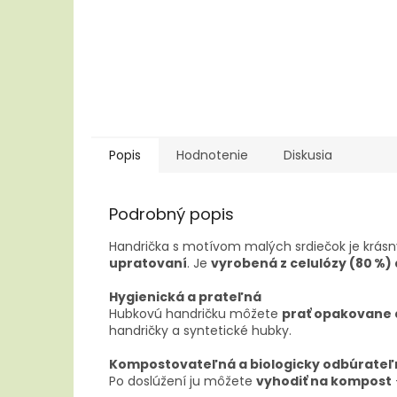
Popis
Hodnotenie
Diskusia
Podrobný popis
Handrička s motívom malých srdiečok je krás
upratovaní
. Je
vyrobená z celulózy (80 %) 
Hygienická a prateľná
Hubkovú handričku môžete
prať opakovane 
handričky a syntetické hubky.
Kompostovateľná a biologicky odbúrateľ
Po doslúžení ju môžete
vyhodiť na kompost