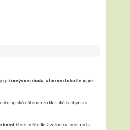
ju pri
umývaní riadu, utieraní tekutín aj pri
e to ekologická náhrada za klasické kuchynské
arbami
, ktoré neškodia životnému prostrediu.