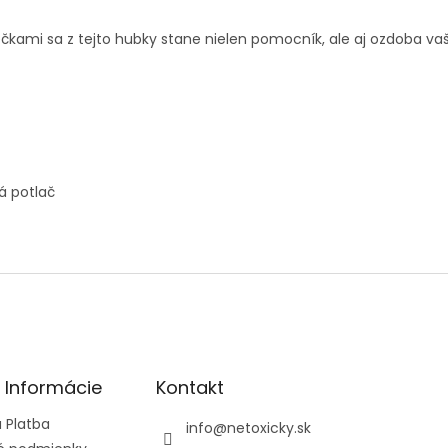
čkami sa z tejto hubky stane nielen pomocník, ale aj ozdoba va
á potlač
é Informácie
Kontakt
 Platba
info
@
netoxicky.sk