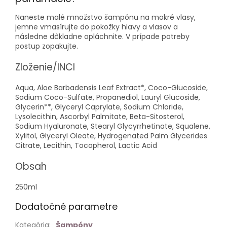
Naneste malé množstvo šampónu na mokré vlasy,
jemne vmasírujte do pokožky hlavy a vlasov a
následne dôkladne opláchnite. V prípade potreby
postup zopakujte.
Zloženie/INCI
Aqua, Aloe Barbadensis Leaf Extract*, Coco-Glucoside,
Sodium Coco-Sulfate, Propanediol, Lauryl Glucoside,
Glycerin**, Glyceryl Caprylate, Sodium Chloride,
Lysolecithin, Ascorbyl Palmitate, Beta-Sitosterol,
Sodium Hyaluronate, Stearyl Glycyrrhetinate, Squalene,
Xylitol, Glyceryl Oleate, Hydrogenated Palm Glycerides
Citrate, Lecithin, Tocopherol, Lactic Acid
Obsah
250ml
Dodatočné parametre
Kategória
:
Šampóny