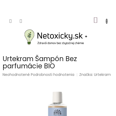
Prejsť
na
obsah
NÁKU
KOŠÍK
Urtekram Šampón Bez
parfumácie BIO
Priemerné
Neohodnotené
Podrobnosti hodnotenia
Značka:
Urtekram
hodnotenie
produktu
je
0,0
z
5
hviezdičiek.