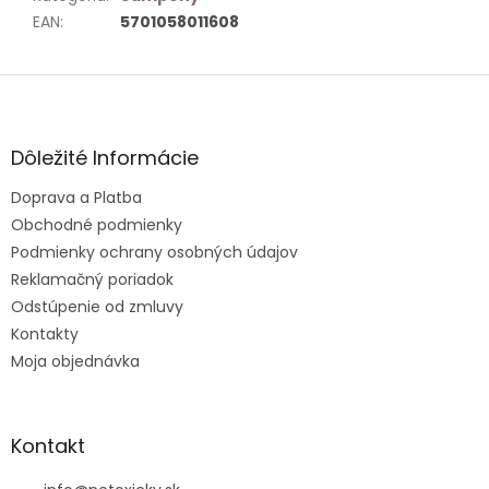
EAN
:
5701058011608
Z
á
p
ä
Dôležité Informácie
t
Doprava a Platba
i
e
Obchodné podmienky
Podmienky ochrany osobných údajov
Reklamačný poriadok
Odstúpenie od zmluvy
Kontakty
Moja objednávka
Kontakt