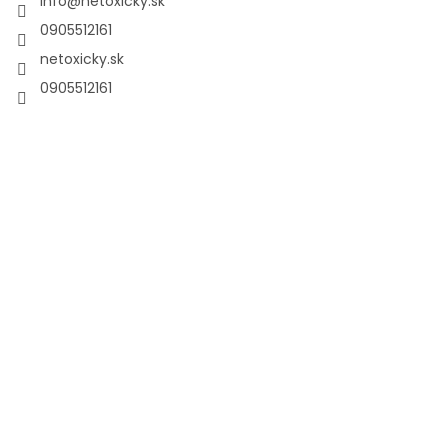
info
@
netoxicky.sk
0905512161
netoxicky.sk
0905512161