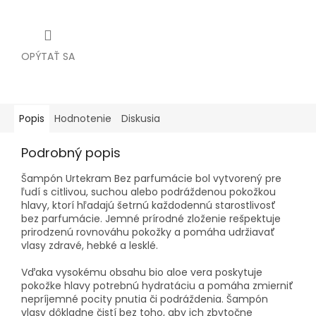
OPÝTAŤ SA
Popis
Hodnotenie
Diskusia
Podrobný popis
Šampón Urtekram Bez parfumácie bol vytvorený pre
ľudí s citlivou, suchou alebo podráždenou pokožkou
hlavy, ktorí hľadajú šetrnú každodennú starostlivosť
bez parfumácie. Jemné prírodné zloženie rešpektuje
prirodzenú rovnováhu pokožky a pomáha udržiavať
vlasy zdravé, hebké a lesklé.
Vďaka vysokému obsahu bio aloe vera poskytuje
pokožke hlavy potrebnú hydratáciu a pomáha zmierniť
nepríjemné pocity pnutia či podráždenia. Šampón
vlasy dôkladne čistí bez toho, aby ich zbytočne