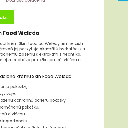
Možnosti doručenia
šíka
n Food Weleda
vací krém Skin Food od Weledy jemne čistí
roveň jej poskytuje okamžitú hydratáciu a
írodnému zloženiu s extraktmi z nechtíka,
ebnej zanecháva pokožku jemnú, vláčnu a
vacieho krému Skin Food Weleda
vania pokožky,
vyživuje,
dzenú ochrannú bariéru pokožky,
 namáhanú pokožku,
nú a vláčnu,
 ingrediencie,
 harmančeka a fialky trojfarebnej,