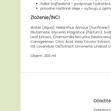
fialka trojfarebná – podporuje hydratáci
prírodné rastlinné oleje – vyživujú a zje
Zloženie/INCI
Water (Aqua); Helianthus Annuus (Sunflower) 
Glutamate; Glycerin; Fragrance (Parfum); So
Leaf Extract; Chamomilla Recutita (Matricaria) 
Carrageenan; Citric Acid; Viola Tricolor Extra
Oil; Lavandula Oil/Extract; Limonene; Linalool; 
Objem: 200 ml
Z
á
p
ä
t
Dôležit
i
e
Doprava a