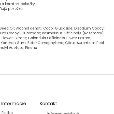
u a komfort pokožky,
mňujú pokožku.
Seed Oil; Alcohol denat.; Coco-Glucoside; Disodium Cocoyl
dium Cocoyl Glutamate; Rosmarinus Officinalis (Rosemary)
Flower Extract; Calendula Officinalis Flower Extract;
ct; Xanthan Gum; Beta-Caryophyllene; Citrus Aurantium Peel
Linalyl Acetate; Pinene
é Informácie
Kontakt
 Platba
info
@
netoxicky.sk