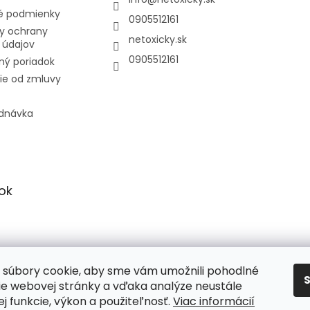
 podmienky
0905512161
y ochrany
netoxicky.sk
 údajov
0905512161
ný poriadok
ie od zmluvy
ednávka
ok
Netoxicky.sk
súbory cookie, aby sme vám umožnili pohodlné
ie webovej stránky a vďaka analýze neustále
jej funkcie, výkon a použiteľnosť.
Viac informácií