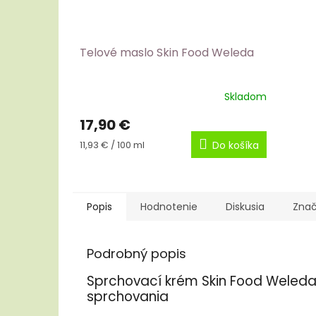
Telové maslo Skin Food Weleda
Skladom
17,90 €
Jednotková
11,93 € / 100 ml
Do košíka
cena:
Popis
Hodnotenie
Diskusia
Zna
Podrobný popis
Sprchovací krém Skin Food Weleda 
sprchovania