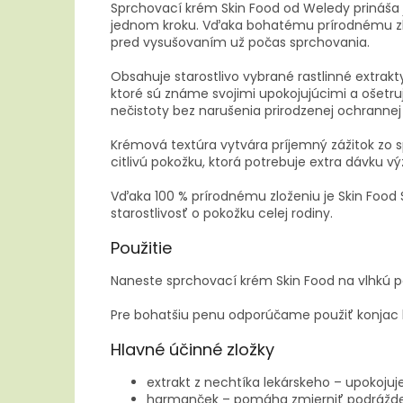
Sprchovací krém Skin Food od Weledy prináša j
jednom kroku. Vďaka bohatému prírodnému zl
pred vysušovaním už počas sprchovania.
Obsahuje starostlivo vybrané rastlinné extrakt
ktoré sú známe svojimi upokojujúcimi a ošetr
nečistoty bez narušenia prirodzenej ochrannej
Krémová textúra vytvára príjemný zážitok zo
citlivú pokožku, ktorá potrebuje extra dávku vý
Vďaka 100 % prírodnému zloženiu je Skin Foo
starostlivosť o pokožku celej rodiny.
Použitie
Naneste sprchovací krém Skin Food na vlhkú p
Pre bohatšiu penu odporúčame použiť konjac 
Hlavné účinné zložky
extrakt z nechtíka lekárskeho – upokojuj
harmanček – pomáha zmierniť podrážde