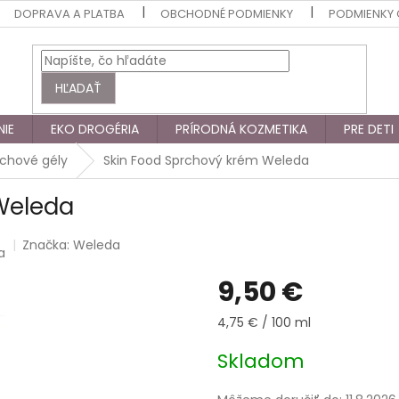
DOPRAVA A PLATBA
OBCHODNÉ PODMIENKY
PODMIENKY
HĽADAŤ
NIE
EKO DROGÉRIA
PRÍRODNÁ KOZMETIKA
PRE DETI
chové gély
Skin Food Sprchový krém Weleda
Weleda
Značka:
Weleda
a
9,50 €
Jednotková
4,75 € / 100 ml
cena:
Skladom