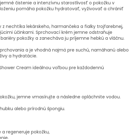
emné čistenie a intenzívnu starostlivosť o pokožku v
oženiu pomáha pokožku hydratovať, vyživovať a chrániť
y z nechtíka lekárskeho, harmančeka a fialky trojfarebnej,
ujúcimi účinkami. Sprchovací krém jemne odstraňuje
 bariéry pokožky a zanecháva ju príjemne hebkú a vláčnu.
 sprchovania a je vhodná najmä pre suchú, namáhanú alebo
živy a hydratácie.
d Shower Cream ideálnou voľbou pre každodennú
okožku, jemne vmasírujte a následne opláchnite vodou.
hubku alebo prírodnú špongiu.
e a regeneruje pokožku,
nie,