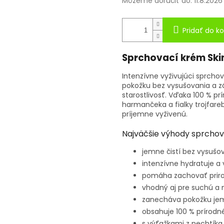
Môžeme doručiť do:
11.8.2026
Pridať do ko
Sprchovací krém Ski
Intenzívne vyživujúci sprcho
pokožku bez vysušovania a zá
starostlivosť. Vďaka 100 % pr
harmančeka a fialky trojfar
príjemne vyživenú.
Najväčšie výhody sprcho
jemne čistí bez vysušo
intenzívne hydratuje a 
pomáha zachovať priro
vhodný aj pre suchú a
zanecháva pokožku jem
obsahuje 100 % prírodné
s výťažkami z nechtíka,