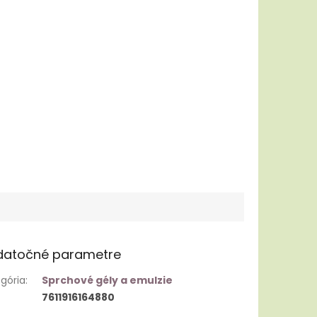
datočné parametre
gória
:
Sprchové gély a emulzie
7611916164880