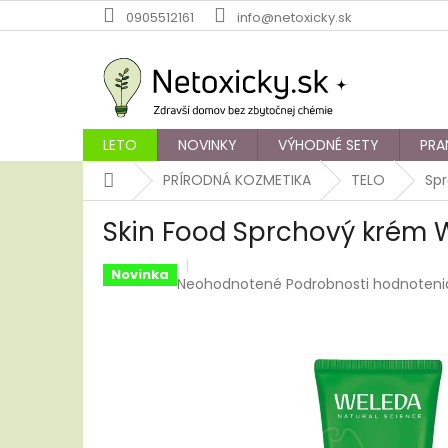
Prejsť
0905512161
info@netoxicky.sk
na
obsah
LETO
NOVINKY
VÝHODNÉ SETY
PRA
Domov
PRÍRODNÁ KOZMETIKA
TELO
Spr
Skin Food Sprchový krém 
Novinka
Priemerné
Neohodnotené
Podrobnosti hodnoteni
hodnotenie
produktu
je
0,0
z
5
hviezdičiek.