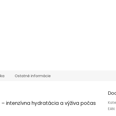
čka
Ostatné informácie
Do
– intenzívna hydratácia a výživa počas
Kate
EAN
: