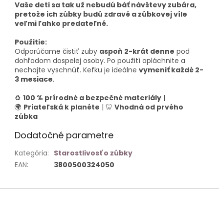
Vaše deti sa tak už nebudú báť návštevy zubára,
pretože ich zúbky budú zdravé a zúbkovej víle
veľmi ľahko predateľné.
Použitie:
Odporúčame čistiť zuby
aspoň 2-krát denne
pod
dohľadom dospelej osoby. Po použití opláchnite a
nechajte vyschnúť. Kefku je ideálne
vymeniť každé 2-
3 mesiace
.
♻
100 % prírodné a bezpečné materiály
|
🌍
Priateľská k planéte
| 🦷
Vhodná od prvého
zúbka
Dodatočné parametre
Kategória
:
Starostlivosť o zúbky
EAN
:
3800500324050
Z
á
p