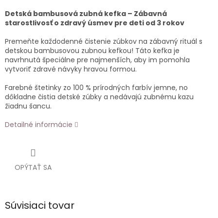
Detská bambusová zubná kefka – Zábavná
starostlivosť o zdravý úsmev pre deti od 3 rokov
Premeňte každodenné čistenie zúbkov na zábavný rituál s
detskou bambusovou zubnou kefkou! Táto kefka je
navrhnutá špeciálne pre najmenších, aby im pomohla
vytvoriť zdravé návyky hravou formou.
Farebné štetinky zo 100 % prírodných farbív jemne, no
dôkladne čistia detské zúbky a nedávajú zubnému kazu
žiadnu šancu.
Detailné informácie
OPÝTAŤ SA
Súvisiaci tovar