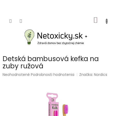
Prejsť
na
obsah
NÁKU
KOŠÍK
Detská bambusová kefka na
zuby ružová
Priemerné
Neohodnotené
Podrobnosti hodnotenia
Značka:
Nordics
hodnotenie
produktu
je
0,0
z
5
hviezdičiek.