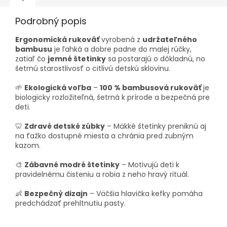
Podrobný popis
Ergonomická rukoväť
vyrobená z
udržateľného
bambusu
je ľahká a dobre padne do malej rúčky,
zatiaľ čo
jemné štetinky
sa postarajú o dôkladnú, no
šetrnú starostlivosť o citlivú detskú sklovinu.
🌱
Ekologická voľba
–
100 % bambusová rukoväť
je
biologicky rozložiteľná, šetrná k prírode a bezpečná pre
deti.
🦷
Zdravé detské zúbky
– Mäkké štetinky preniknú aj
na ťažko dostupné miesta a chránia pred zubným
kazom.
🎨
Zábavné modré štetinky
– Motivujú deti k
pravidelnému čisteniu a robia z neho hravý rituál.
👶
Bezpečný dizajn
– Väčšia hlavička kefky pomáha
predchádzať prehltnutiu pasty.