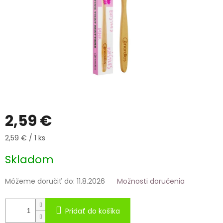
2,59 €
Jednotková
2,59 € / 1 ks
cena:
Skladom
Môžeme doručiť do:
11.8.2026
Možnosti doručenia
Pridať do košíka