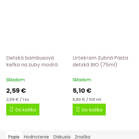
Detská bambusová
Urtekram Zubná Pasta
kefka na zuby modrá
detská BIO (75ml)
Skladom
Skladom
2,59 €
5,10 €
Jednotková
Jednotková
2,59 € / 1 ks
6,80 € / 100 ml
cena:
cena:
Do košíka
Do košíka
Popis
Hodnotenie
Diskusia
Značka