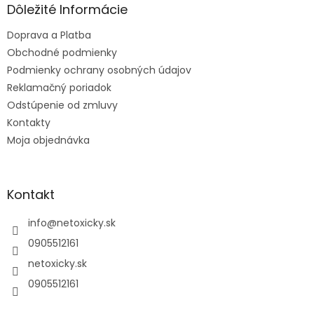
ä
Dôležité Informácie
t
Doprava a Platba
i
e
Obchodné podmienky
Podmienky ochrany osobných údajov
Reklamačný poriadok
Odstúpenie od zmluvy
Kontakty
Moja objednávka
Kontakt
info
@
netoxicky.sk
0905512161
netoxicky.sk
0905512161