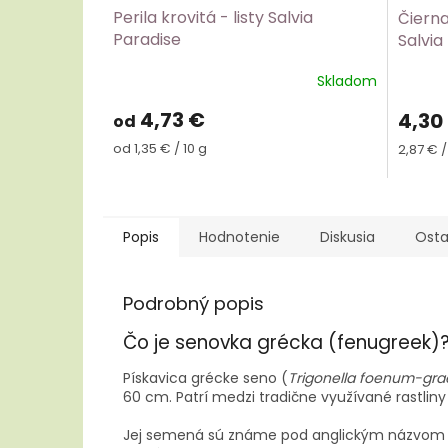
Perila krovitá - listy Salvia
Čierna
Paradise
Salvia
Skladom
4,73 €
4,30
od
Jednotková
Jednot
od 1,35 € / 10 g
2,87 € /
cena:
cena:
Popis
Hodnotenie
Diskusia
Osta
Podrobný popis
Čo je senovka grécka (fenugreek)
Pískavica grécke seno (
Trigonella foenum-gr
60 cm. Patrí medzi tradične využívané rastliny 
Jej semená sú známe pod anglickým názvo