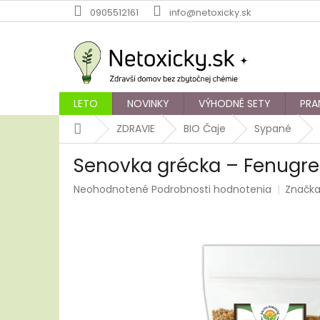
Prejsť
0905512161
info@netoxicky.sk
na
obsah
LETO
NOVINKY
VÝHODNÉ SETY
PRA
Domov
ZDRAVIE
BIO Čaje
Sypané
Senovka grécka – Fenugre
Priemerné
Neohodnotené
Podrobnosti hodnotenia
Značk
hodnotenie
produktu
je
0,0
z
5
hviezdičiek.