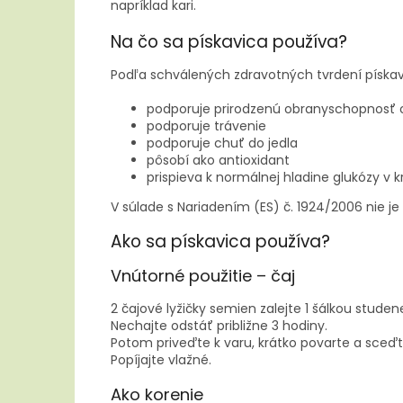
napríklad kari.
Na čo sa pískavica používa?
Podľa schválených zdravotných tvrdení pískav
podporuje prirodzenú obranyschopnosť 
podporuje trávenie
podporuje chuť do jedla
pôsobí ako antioxidant
prispieva k normálnej hladine glukózy v kr
V súlade s Nariadením (ES) č. 1924/2006 nie j
Ako sa pískavica používa?
Vnútorné použitie – čaj
2 čajové lyžičky semien zalejte 1 šálkou studen
Nechajte odstáť približne 3 hodiny.
Potom priveďte k varu, krátko povarte a sceďt
Popíjajte vlažné.
Ako korenie