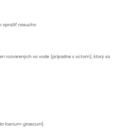
o opražiť nasucho
ien rozvarených vo vode (prípadne s octom), ktorý sa
lla foenum-graecum
).