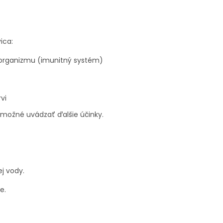
ica:
organizmu (imunitný systém)
vi
e možné uvádzať ďalšie účinky.
ej vody.
e.