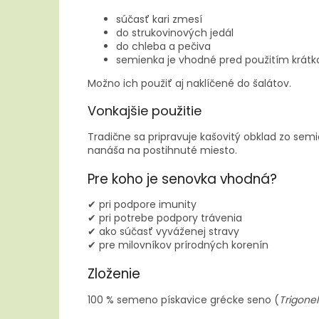
súčasť kari zmesí
do strukovinových jedál
do chleba a pečiva
semienka je vhodné pred použitím krátk
Možno ich použiť aj naklíčené do šalátov.
Vonkajšie použitie
Tradične sa pripravuje kašovitý obklad zo sem
nanáša na postihnuté miesto.
Pre koho je senovka vhodná?
✔ pri podpore imunity
✔ pri potrebe podpory trávenia
✔ ako súčasť vyváženej stravy
✔ pre milovníkov prírodných korenín
Zloženie
100 % semeno pískavice grécke seno (
Trigone