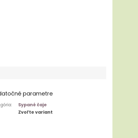
datočné parametre
gória
:
Sypané čaje
Zvoľte variant