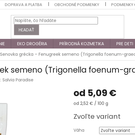
DOPRAVA A PLATBA
OBCHODNÉ PODMIENKY
PODMIENKY
HĽADAŤ
NIE
EKO DROGÉRIA
PRÍRODNÁ KOZMETIKA
PRE DETI
Senovka grécka – Fenugreek semeno (Trigonella foenum-graec
ek semeno (Trigonella foenum-gra
a:
Salvia Paradise
od
5,09 €
Jednotková
od 2,52 € / 100 g
cena:
Zvoľte variant
Váha