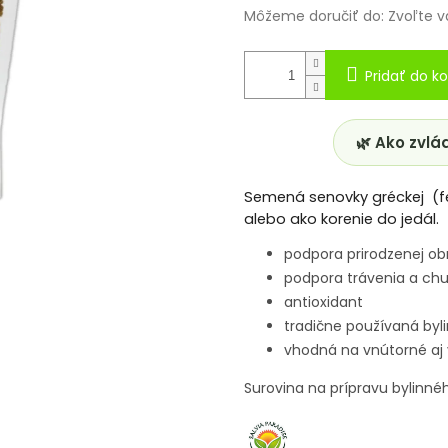
Môžeme doručiť do:
Zvoľte v
Pridať do ko
🌿 Ako zvlá
Semená senovky gréckej (fen
alebo ako korenie do jedál.
podpora prirodzenej o
podpora trávenia a chut
antioxidant
tradične používaná byl
vhodná na vnútorné aj 
Surovina na prípravu bylinnéh