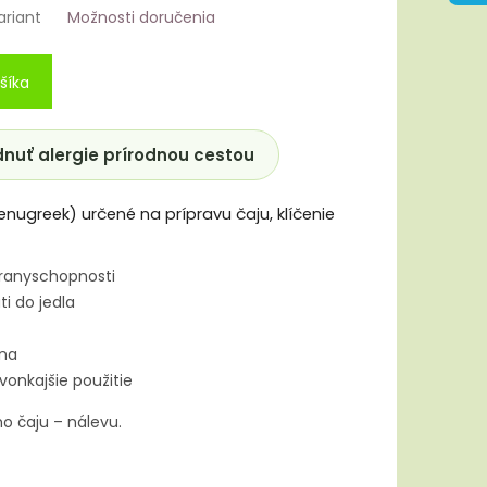
ariant
Možnosti doručenia
šíka
dnuť alergie prírodnou cestou
ugreek) určené na prípravu čaju, klíčenie
branyschopnosti
i do jedla
ina
vonkajšie použitie
o čaju – nálevu.