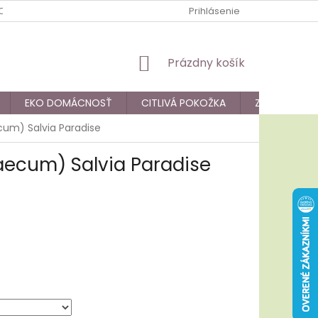
 OCHRANY OSOBNÝCH ÚDAJOV
REKLAMAČNÝ PORIADOK
Prihlásenie
OD
NÁKUPNÝ
Prázdny košík
KOŠÍK
EKO DOMÁCNOSŤ
CITLIVÁ POKOŽKA
ZDRAVIE
um) Salvia Paradise
ecum) Salvia Paradise