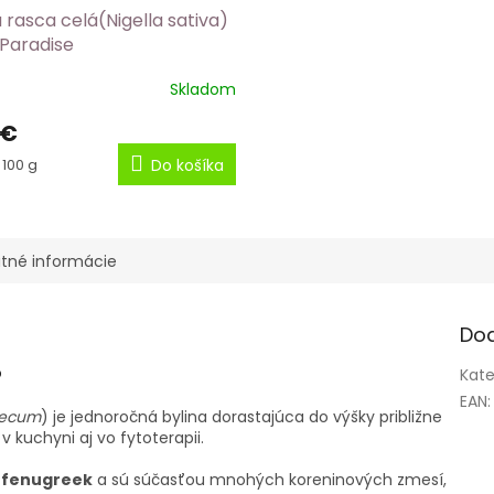
 rasca celá(Nigella sativa)
 Paradise
Skladom
 €
ková
 100 g
Do košíka
tné informácie
Do
?
Kate
EAN
:
aecum
) je jednoročná bylina dorastajúca do výšky približne
v kuchyni aj vo fytoterapii.
m
fenugreek
a sú súčasťou mnohých koreninových zmesí,