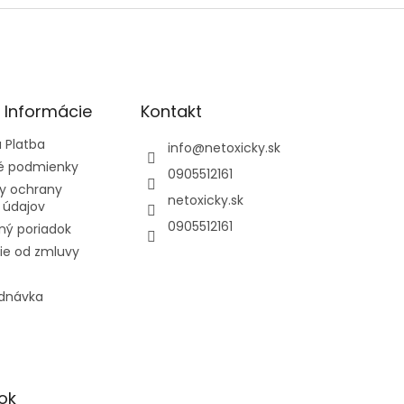
é Informácie
Kontakt
 Platba
info
@
netoxicky.sk
 podmienky
0905512161
y ochrany
netoxicky.sk
 údajov
0905512161
ný poriadok
ie od zmluvy
ednávka
ok