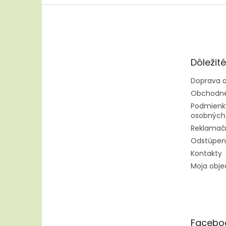
Z
á
p
ä
t
Dôležit
i
e
Doprava a
Obchodné
Podmienk
osobných
Reklamač
Odstúpen
Kontakty
Moja obj
Facebo