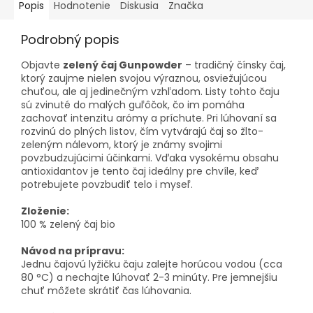
Popis
Hodnotenie
Diskusia
Značka
Podrobný popis
Objavte
zelený čaj Gunpowder
– tradičný čínsky čaj,
ktorý zaujme nielen svojou výraznou, osviežujúcou
chuťou, ale aj jedinečným vzhľadom. Listy tohto čaju
sú zvinuté do malých guľôčok, čo im pomáha
zachovať intenzitu arómy a príchute. Pri lúhovaní sa
rozvinú do plných listov, čím vytvárajú čaj so žlto-
zeleným nálevom, ktorý je známy svojimi
povzbudzujúcimi účinkami. Vďaka vysokému obsahu
antioxidantov je tento čaj ideálny pre chvíle, keď
potrebujete povzbudiť telo i myseľ.
Zloženie:
100 % zelený čaj bio
Návod na prípravu:
Jednu čajovú lyžičku čaju zalejte horúcou vodou (cca
80 °C) a nechajte lúhovať 2-3 minúty. Pre jemnejšiu
chuť môžete skrátiť čas lúhovania.