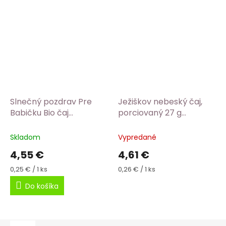
Slnečný pozdrav Pre
Ježiškov nebeský čaj,
Babičku Bio čaj
porciovaný 27 g
SONNENTOR
SONNENTOR
Skladom
Vypredané
4,55 €
4,61 €
Jednotková
Jednotková
0,25 € / 1 ks
0,26 € / 1 ks
cena:
cena:
Do košíka