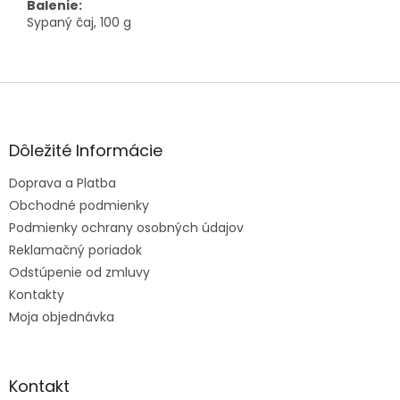
Balenie:
Sypaný čaj, 100 g
Z
á
p
ä
Dôležité Informácie
t
Doprava a Platba
i
e
Obchodné podmienky
Podmienky ochrany osobných údajov
Reklamačný poriadok
Odstúpenie od zmluvy
Kontakty
Moja objednávka
Kontakt