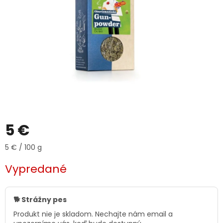
5 €
Jednotková
5 € / 100 g
cena:
Vypredané
🐕 Strážny pes
Produkt nie je skladom. Nechajte nám email a