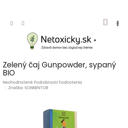
Prejsť
na
obsah
NÁKU
KOŠÍK
Zelený čaj Gunpowder, sypaný
BIO
Priemerné
Neohodnotené
Podrobnosti hodnotenia
hodnotenie
Značka:
SONNENTOR
produktu
je
0,0
z
5
hviezdičiek.