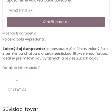
upozorníme vás, keď bude dostupný.
Strážiť produkt
Možnosti doručenia
Položka bola vypredaná…
Zelený čaj Gunpowder
je povzbudzujúci čínsky zelený čaj s
intenzívnou chuťou a charakteristickou žlto-zelenou farbou.
Ideálny pre milovníkov výrazných a osviežujúcich čajov!
Detailné informácie
OPÝTAŤ SA
Súvisiaci tovar