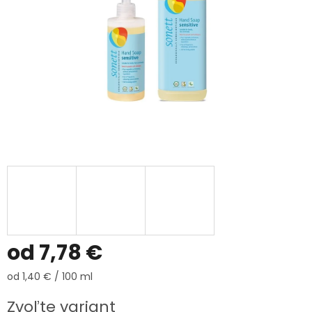
od
7,78 €
Jednotková
od 1,40 € / 100 ml
cena:
Zvoľte variant