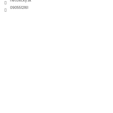
netoxicky.sk
0905512161