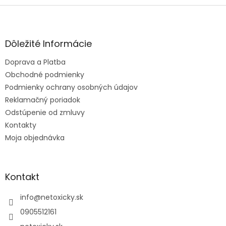
Z
á
p
ä
Dôležité Informácie
t
Doprava a Platba
i
e
Obchodné podmienky
Podmienky ochrany osobných údajov
Reklamačný poriadok
Odstúpenie od zmluvy
Kontakty
Moja objednávka
Kontakt
info
@
netoxicky.sk
0905512161