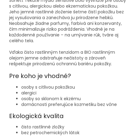
Sonett Tekuté mydlo Sensitive bolo vyvinuté pre osoby
s citlivou, alergickou alebo ekzematickou pokožkou.
Jeho jemné rastlinné zloženie šetrne čistí pokožku bez
jej vysušovania a zanecháva ju prirodzene hebkú.
Neobsahuje žiadne parfumy, farbivá ani konzervanty,
čím minimalizuje riziko podráždenia. Vhodné je na
každodenné používanie – na umývanie rúk, tváre aj
celého tela.
Vďaka čisto rastlinným tenzidom a BIO rastlinným
olejom jemne odstraňuje nečistoty a zároveň
rešpektuje prirodzenú ochrannú bariéru pokožky.
Pre koho je vhodné?
osoby s citlivou pokožkou
alergici
osoby so sklonom k ekzému
domácnosti preferujúce kozmetiku bez vône
Ekologická kvalita
čisto rastlinné zložky
bez petrochemických látok