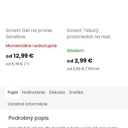
Sonett Gél na pranie
Sonett Tekutý
Sensitive
prostriedok na riad
Sensitive
Momentálne nedostupné
Priemerné
Skladom
hodnotenie
12,99 €
od
produktu
2,99 €
od
je
Jednotková
od 5,78 € / 1 l
5,0
cena:
Jednotková
od 0,55 € / 100 ml
cena:
z
5
hviezdičiek.
Popis
Hodnotenie
Diskusia
Značka
Ostatné informácie
Podrobný popis