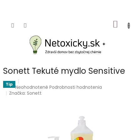
Prejsť
na
obsah
NÁKU
KOŠÍK
Sonett Tekuté mydlo Sensitive
Tip
Priemerné
Neohodnotené
Podrobnosti hodnotenia
hodnotenie
Značka:
Sonett
produktu
je
0,0
z
5
hviezdičiek.