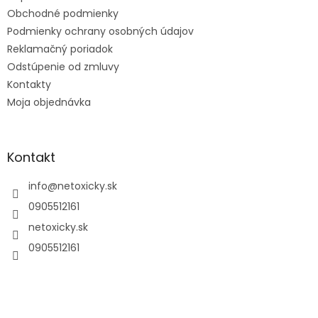
i
e
Obchodné podmienky
Podmienky ochrany osobných údajov
Reklamačný poriadok
Odstúpenie od zmluvy
Kontakty
Moja objednávka
Kontakt
info
@
netoxicky.sk
0905512161
netoxicky.sk
0905512161