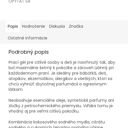
OPÝTAŤ SA
Popis
Hodnotenie
Diskusia
Značka
Ostatné informácie
Podrobný popis
Prací gél pre citlivé osoby a deti je navrhnutý tak, aby
bol maximálne šetrný k pokožke a zároveň účinný pri
každodennom praní. Je ideálny pre bábätká, deti,
atopikov, ekzematikov, alergikov a všetkých, ktorí sa
chcú vyhnúť zbytočnej parfumácii a agresívnym
látkam.
Neobsahuje esenciálne oleje, syntetické parfumy ani
zložky z petrochemického priemyslu. Vďaka tomu je
vhodný aj pre veľmi citlivú pokožku.
Kombinácia kokosového sodného mydla, citrátu
sodného a cukorných tenzidov pomáha účinne