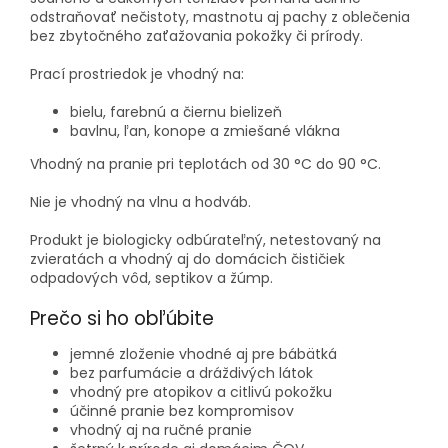
odstraňovať nečistoty, mastnotu aj pachy z oblečenia
bez zbytočného zaťažovania pokožky či prírody.
Prací prostriedok je vhodný na:
bielu, farebnú a čiernu bielizeň
bavlnu, ľan, konope a zmiešané vlákna
Vhodný na pranie pri teplotách od 30 °C do 90 °C.
Nie je vhodný na vlnu a hodváb.
Produkt je biologicky odbúrateľný, netestovaný na
zvieratách a vhodný aj do domácich čističiek
odpadových vôd, septikov a žúmp.
Prečo si ho obľúbite
jemné zloženie vhodné aj pre bábätká
bez parfumácie a dráždivých látok
vhodný pre atopikov a citlivú pokožku
účinné pranie bez kompromisov
vhodný aj na ručné pranie