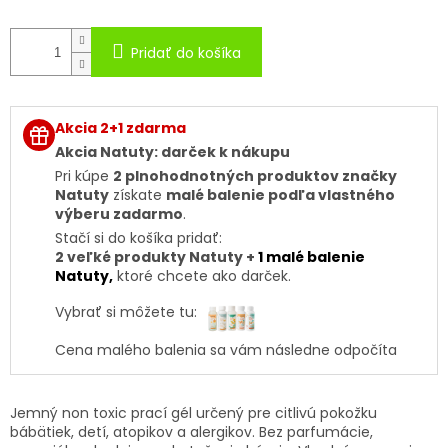
Pridať do košíka
Akcia 2+1 zdarma
Akcia Natuty: darček k nákupu
Pri kúpe
2 plnohodnotných produktov značky
Natuty
získate
malé balenie podľa vlastného
výberu zadarmo
.
Stačí si do košíka pridať:
2 veľké produkty Natuty +
1 malé balenie
Natuty
,
ktoré chcete ako darček.
Vybrať si môžete tu:
Cena malého balenia sa vám následne odpočíta
Jemný non toxic prací gél určený pre citlivú pokožku
bábätiek, detí, atopikov a alergikov. Bez parfumácie,