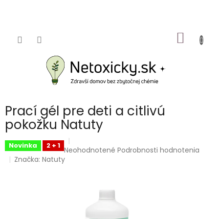
Prejsť
na
obsah
NÁKU
KOŠÍK
Prací gél pre deti a citlivú
pokožku Natuty
Novinka
2 + 1
Priemerné
Neohodnotené
Podrobnosti hodnotenia
hodnotenie
Značka:
Natuty
produktu
je
0,0
z
5
hviezdičiek.