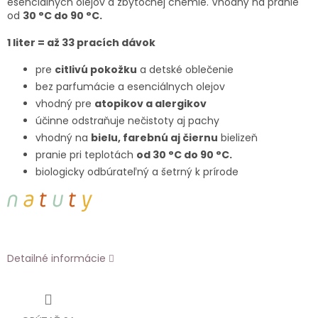
esenciálnych olejov a zbytočnej chémie.
Vhodný na pranie
od
30 °C do 90 °C.
1 liter = až 33 pracích dávok
pre
citlivú pokožku
a detské oblečenie
bez parfumácie a esenciálnych olejov
vhodný pre
atopikov a alergikov
účinne odstraňuje nečistoty aj pachy
vhodný na
bielu, farebnú aj čiernu
bielizeň
pranie pri teplotách
od 30 °C do 90 °C.
biologicky odbúrateľný a šetrný k prírode
Detailné informácie