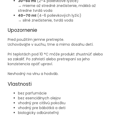
30–50 ml
(2–4 polievkové lyžice)
→ mierne až stredné znečistenie, mäkká až
stredne tvrdá voda
40–70 ml
(4–6 polievkových lyžíc)
→ silné znečistenie, tvrdá voda
Upozornenie
Pred použitím jemne pretrepte.
Uchovávajte v suchu, tme a mimo dosahu detí.
Pri teplotách pod 10 °C môže produkt zhustnúť alebo
sa zakaliť. Po zahriatí alebo pretrepaní sa jeho
konzistencia opäť upraví.
Nevhodný na vlnu a hodváb.
Vlastnosti
bez parfumácie
bez esenciálnych olejov
vhodný pre citlivú pokožku
vhodný pre bábätká a deti
biologicky odbúrateľný