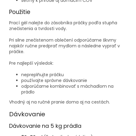
šetrný k prírode aj domácim ČOV
Použitie
Prací gél nalejte do zásobníka práčky podľa stupňa
znečistenia a tvrdosti vody.
Pri silne znečistenom oblečení odporúčame škvrny
najskôr ručne predprať mydlom a následne vyprať v
práčke.
Pre najlepší výsledok:
nepreplňujte práčku
používajte správne dávkovanie
odporúčame kombinovať s máchadlom na
prádlo
Vhodný aj na ručné pranie doma aj na cestách.
Dávkovanie
Dávkovanie na 5 kg prádla