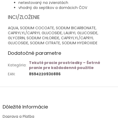
netestovaný na zvieratách
vhodný do septikov a domácich ČOV
INCI/ZLOŽENIE
AQUA, SODIUM COCOATE, SODIUM BICARBONATE,
CAPRYLYL/CAPRYL GLUCOSIDE, LAURYL GLUCOSIDE,
GLYCERIN, SODIUM CHLORIDE, CAPRYLYL/CAPRYL
GLUCOSIDE, SODIUM CITRATE, SODIUM HYDROXIDE
Dodatočné parametre
Tekuté pracie prostriedky – Šetrné
Kategória
:
pranie pre každodenné použitie
EAN
:
8594220930886
Z
á
p
ä
Dôležité Informácie
t
Doprava a Platba