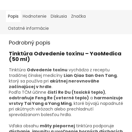
Popis
Hodnotenie
Diskusia
Značka
Ostatné informácie
Podrobný popis
Tinktúra Odvedenie toxínu – YaoMedica
(50 ml)
Tinktúra
Odvedenie toxínu
vychádza z receptu
tradičnej čínskej medicíny
Lian Qiao San Gen Tang
,
ktorý sa používa pri
akútnej nerovnováhe
začínajúcej v hrdle
.
Podľa TČM účinne
čistí Re Du (toxické teplo)
,
odstraňuje Feng Re (veterné teplo)
a
harmonizuje
vrstvy Tai Yang a Yang Ming
, ktoré bývajú napadnuté
pri akútnych virózach alebo prechladnutí
sprevádzanom bolesťou hrdla.
Vďaka obsahu
mäty piepornej
tinktúra podporuje
dýchanie, imunitu a uvoľnenie horných dýchacích