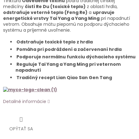
Tinktúra
Odvedenie toxínu
podľa tradičnej čínskej
medicíny
čistí Re Du (toxické teplo)
z oblasti hrdla,
odstraňuje veterné teplo (Feng Re)
a
upravuje
energetické vrstvy Tai Yang a Yang Ming
pri napadnutí
vetrom. Obsahuje mätu piepornú na podporu dýchacieho
systému a príjemné uvoľnenie.
Odstraňuje toxické teplo z hrdla
Pomáha pri podráždení a začervenaní hrdla
Podporuje normálnu funkciu dýchacieho systému
Reguluje Tai Yang a Yang Ming pri veternom
napadnutí
Tradičný recept Lian Qiao San Gen Tang
Detailné informácie
OPÝTAŤ SA