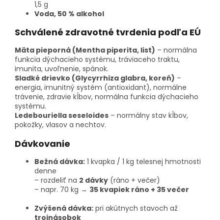
1,5 g
Voda, 50 % alkohol
Schválené zdravotné tvrdenia podľa EÚ
Mäta pieporná (Mentha piperita, list)
– normálna
funkcia dýchacieho systému, tráviaceho traktu,
imunita, uvoľnenie, spánok.
Sladké drievko (Glycyrrhiza glabra, koreň)
–
energia, imunitný systém (antioxidant), normálne
trávenie, zdravie kĺbov, normálna funkcia dýchacieho
systému.
Ledebouriella seseloides
– normálny stav kĺbov,
pokožky, vlasov a nechtov.
Dávkovanie
Bežná dávka:
1 kvapka / 1 kg telesnej hmotnosti
denne
– rozdeliť na
2 dávky
(ráno + večer)
– napr. 70 kg →
35 kvapiek ráno + 35 večer
Zvýšená dávka:
pri akútnych stavoch až
trojnásobok