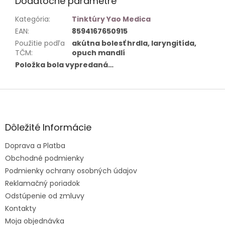
Dodatočné parametre
Kategória
:
Tinktúry Yao Medica
EAN
:
8594167650915
Použitie podľa
akútna bolesť hrdla, laryngitída,
TČM
:
opuch mandlí
Položka bola vypredaná…
Z
á
p
ä
Dôležité Informácie
t
Doprava a Platba
i
e
Obchodné podmienky
Podmienky ochrany osobných údajov
Reklamačný poriadok
Odstúpenie od zmluvy
Kontakty
Moja objednávka