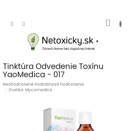
Prejsť
na
obsah
NÁKU
KOŠÍK
Tinktúra Odvedenie Toxínu
YaoMedica - 017
Priemerné
Neohodnotené
Podrobnosti hodnotenia
hodnotenie
Značka:
Mycomedica
produktu
je
0,0
z
5
hviezdičiek.