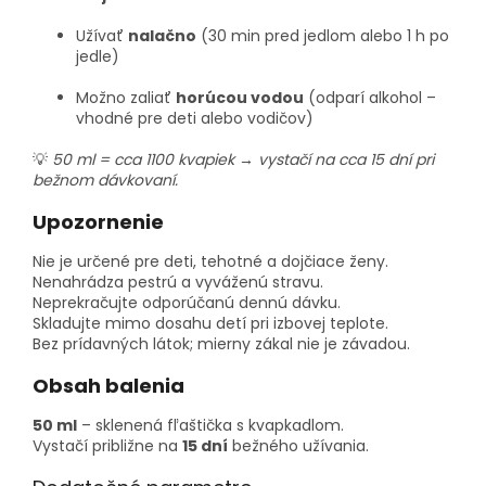
Užívať
nalačno
(30 min pred jedlom alebo 1 h po
jedle)
Možno zaliať
horúcou vodou
(odparí alkohol –
vhodné pre deti alebo vodičov)
💡
50 ml = cca 1100 kvapiek → vystačí na cca 15 dní pri
bežnom dávkovaní.
Upozornenie
Nie je určené pre deti, tehotné a dojčiace ženy.
Nenahrádza pestrú a vyváženú stravu.
Neprekračujte odporúčanú dennú dávku.
Skladujte mimo dosahu detí pri izbovej teplote.
Bez prídavných látok; mierny zákal nie je závadou.
Obsah balenia
50 ml
– sklenená fľaštička s kvapkadlom.
Vystačí približne na
15 dní
bežného užívania.