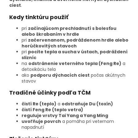
ciest
.
Kedy tinktúru použiť
pri
začínajúcom prechladnutí s bolesťou
alebo škrabaním v hrdle
pri
začervenanom, podráždenom hrdle alebo
horúčkovitých stavoch
pri
pocite tepla a sucha v ústach, podráždení
slizníc
na
odstránenie veterného tepla (Feng Re)
a
detoxikáciu tela
ako
podporu dýchacích ciest
počas akútnych
stavov
Tradičné účinky podľa TČM
čistí Re (teplo)
a
odstraňuje Du (toxín)
čistí Feng Re (teplo vetra)
reguluje vrstvy Tai Yang a Yang Ming
uvoľňuje povrch
a pomáha pri veternom
napadnutí