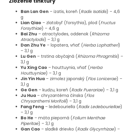
Zloženie tinktúry
Ban Lan Gen
– izatis, koreň (
Radix Isatidis
) – 4,6
g
Lian Qiao
– zlatobyľ (forsythia), plod (
Fructus
Forsythiae
) – 4,6 g
Bai Zhu
– atractylodes, oddenok (
Rhizoma
Atractylodis
) – 3,1 g
Dan Zhu Ye
– lopatera, vňať (
Herba Lophatheri
)
– 3,1 g
Lu Gen
– trstina obyčajná (
Rhizoma Phragmitis
) –
3,1 g
Yu Xing Cao
– houttuynia, vňať (
Herba
Houttuyniae
) – 3,1 g
Jin Yin Hua
– zimolez japonský (
Flos Lonicerae
) –
3,1 g
Ge Gen
– kudzu, koreň (
Radix Puerariae
) – 3,1 g
Ju Hua
– chryzantéma čínska (
Flos
Chrysanthemi Morifolii
) – 3,1 g
Fang Feng
– ledebouriella (
Radix Ledebouriellae
)
– 3,1 g
Bo He
– mäta pieporná (
Folium Menthae
Piperitae
) – 3,1 g
Gan Cao
– sladké drievko (
Radix Glycyrrhizae
) –