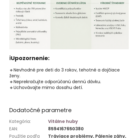
ℹ️
Upozornenie:
🔹
Nevhodné pre deti do 3 rokov, tehotné a dojčiace
ženy.
🔹
Neprekračujte odporúčanú dennú dávku.
🔹
Uchovávajte mimo dosahu detí.
Dodatočné parametre
Kategória
:
Vitálne huby
EAN
:
8594167650380
Použitie podľa
Tráviace problémy, Pálenie záhy,