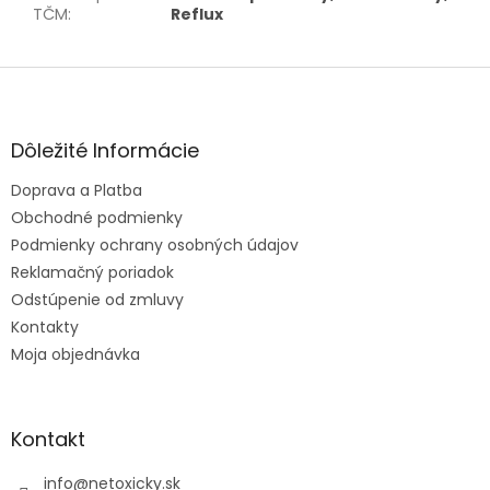
TČM
:
Reflux
Z
á
p
ä
Dôležité Informácie
t
Doprava a Platba
i
e
Obchodné podmienky
Podmienky ochrany osobných údajov
Reklamačný poriadok
Odstúpenie od zmluvy
Kontakty
Moja objednávka
Kontakt
info
@
netoxicky.sk