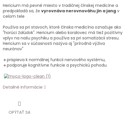
Hericium má pevné miesto v tradičnej čínskej medicíne a
predpokladá sa, že
vyrovnáva nerovnováhu jin a jang
v
celom tele
Používa sa pri stavoch, ktoré čínska medicína označuje ako
"horúci žalúdok". Hericium alebo koralovec má tiež pozitívny
vplyv na našu psychiku a používa sa pri somatizácii stresu.
Hericium sa v súčasnosti nazýva aj "prírodná výživa
neurónov"
🔹
prispieva k normálnej funkcii nervového systému,
🔹
podporuje kognitívne funkcie a psychickú pohodu.
Detailné informácie
OPÝTAŤ SA