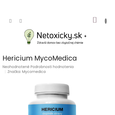
Prejsť
na
obsah
NÁKU
KOŠÍK
Hericium MycoMedica
Priemerné
Neohodnotené
Podrobnosti hodnotenia
hodnotenie
Značka:
Mycomedica
produktu
je
0,0
z
5
hviezdičiek.