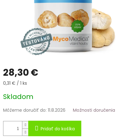
28,30 €
Jednotková
0,31 € / 1 ks
cena:
Skladom
Môžeme doručiť do:
11.8.2026
Možnosti doručenia
Pridať do košíka