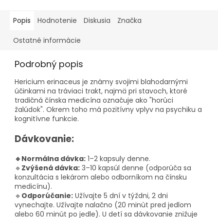
Popis
Hodnotenie
Diskusia
Značka
Ostatné informácie
Podrobný popis
Hericium erinaceus je známy svojimi blahodarnými
účinkami na tráviaci trakt, najmä pri stavoch, ktoré
tradičná čínska medicína označuje ako "horúci
žalúdok".
Okrem toho má pozitívny vplyv na psychiku a
kognitívne funkcie.
Dávkovanie:
🔹
Normálna dávka:
1–2 kapsuly denne.
🔹
Zvýšená dávka:
3–10 kapsúl denne (odporúča sa
konzultácia s lekárom alebo odborníkom na čínsku
medicínu).
🔹
Odporúčanie:
Užívajte 5 dní v týždni, 2 dni
vynechajte. Užívajte nalačno (20 minút pred jedlom
alebo 60 minút po jedle). U detí sa dávkovanie znižuje