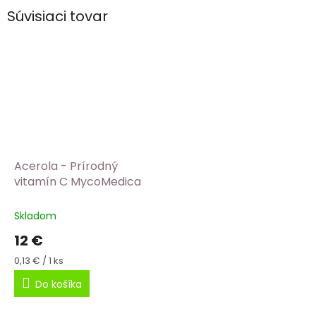
Súvisiaci tovar
Acerola - Prírodný
vitamín C MycoMedica
Skladom
12 €
Jednotková
0,13 € / 1 ks
cena:
Do košíka