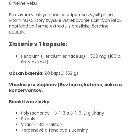
úmerne veku.
Pri užívaní vitálnych húb sa odporúča zvýšiť príjem
vitamínu C, ktorý zvyšuje vstrebávanie účinných látok,
napríklad vo forme extraktu z brazílskej čerešne
aceroly.
Zloženie v 1 kapsule:
Hericium (Hericium erinaceus) – 500 mg (100 %
čistý extrakt).
Obsah balenia:
90 kapsúl (53 g).
Vhodné pre vegánov | Bez lepku, kofeínu, cukru a
konzervantov.
Bioaktívne zložky:
Polysacharidy - β-1-3 a β-1-6-D glukány
Steroly
Vitamín B12 - laktón
Terpénové a fenolové zlúčeniny