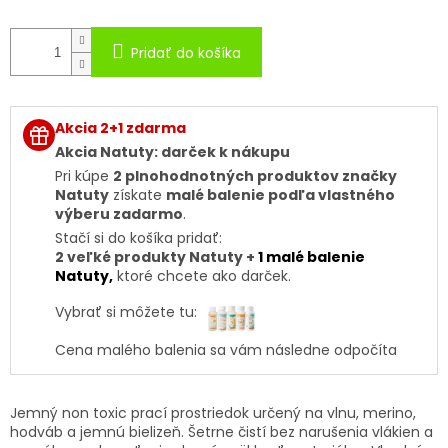
Pridať do košíka
Akcia 2+1 zdarma
Akcia Natuty: darček k nákupu
Pri kúpe
2 plnohodnotných produktov značky
Natuty
získate
malé balenie podľa vlastného
výberu zadarmo
.
Stačí si do košíka pridať:
2 veľké produkty Natuty +
1 malé balenie
Natuty
,
ktoré chcete ako darček.
Vybrať si môžete tu:
Cena malého balenia sa vám následne odpočíta
Jemný non toxic prací prostriedok určený na vlnu, merino,
hodváb a jemnú bielizeň. Šetrne čistí bez narušenia vlákien a