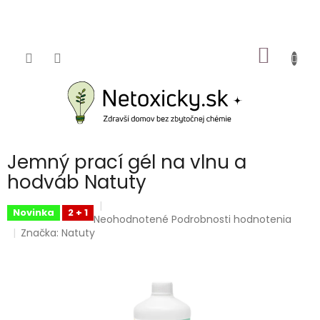
Prejsť
na
obsah
NÁKU
KOŠÍK
Jemný prací gél na vlnu a
hodváb Natuty
Novinka
2 + 1
Priemerné
Neohodnotené
Podrobnosti hodnotenia
hodnotenie
Značka:
Natuty
produktu
je
0,0
z
5
hviezdičiek.