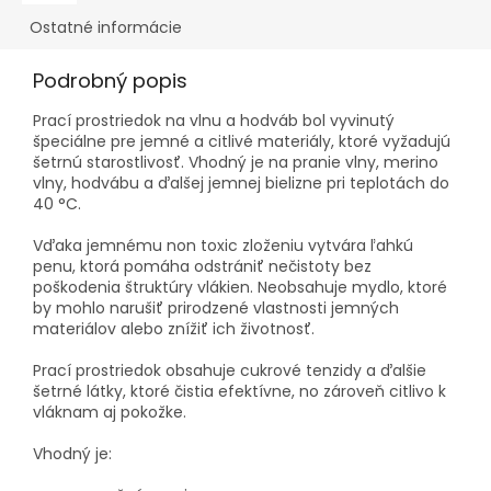
Ostatné informácie
Podrobný popis
Prací prostriedok na vlnu a hodváb bol vyvinutý
špeciálne pre jemné a citlivé materiály, ktoré vyžadujú
šetrnú starostlivosť. Vhodný je na pranie vlny, merino
vlny, hodvábu a ďalšej jemnej bielizne pri teplotách do
40 °C.
Vďaka jemnému non toxic zloženiu vytvára ľahkú
penu, ktorá pomáha odstrániť nečistoty bez
poškodenia štruktúry vlákien. Neobsahuje mydlo, ktoré
by mohlo narušiť prirodzené vlastnosti jemných
materiálov alebo znížiť ich životnosť.
Prací prostriedok obsahuje cukrové tenzidy a ďalšie
šetrné látky, ktoré čistia efektívne, no zároveň citlivo k
vláknam aj pokožke.
Vhodný je: