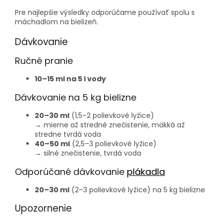
Pre najlepšie výsledky odporúčame používať spolu s
máchadlom na bielizeň.
Dávkovanie
Ručné pranie
10–15 ml na 5 l vody
Dávkovanie na 5 kg bielizne
20–30 ml
(1,5–2 polievkové lyžice)
→ mierne až stredné znečistenie, mäkká až
stredne tvrdá voda
40–50 ml
(2,5–3 polievkové lyžice)
→ silné znečistenie, tvrdá voda
Odporúčané dávkovanie
plákadla
20–30 ml
(2–3 polievkové lyžice) na 5 kg bielizne
Upozornenie