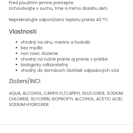
Pred použitím jemne pretrepte.
Uchovávajte v suchu, tme a mimo dosahu detí.
Neprekračujte odporúčanú teplotu prania 40 °C.
Vlastnosti
vhodný na vlnu, merino a hodváb
bez mydla
non toxic zloženie
vhodný na ručné pranie aj pranie v práčke
biologicky odbúrateľný
vhodný do domácich čističiek odpadových vôd
Zloženi/INCI
AQUA, ALCOHOL, CAPRYLYL/CAPRYL GLUCOSIDE, SODIUM
CHLORIDE, GLYCERIN, ISOPROPYL ALCOHOL, ACETIC ACID,
SODIUM HYDROXIDE
Z