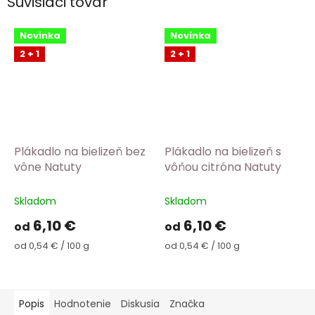
Súvisiaci tovar
Novinka
Novinka
2 + 1
2 + 1
Plákadlo na bielizeň bez
Plákadlo na bielizeň s
vône Natuty
vôňou citróna Natuty
Skladom
Skladom
6,10 €
6,10 €
od
od
Jednotková
Jednotková
od 0,54 € / 100 g
od 0,54 € / 100 g
cena:
cena:
Popis
Hodnotenie
Diskusia
Značka