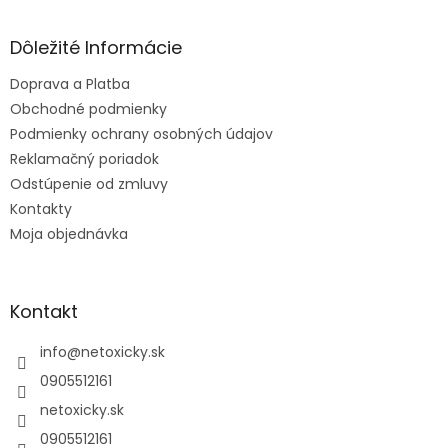
á
p
ä
Dôležité Informácie
t
Doprava a Platba
i
e
Obchodné podmienky
Podmienky ochrany osobných údajov
Reklamačný poriadok
Odstúpenie od zmluvy
Kontakty
Moja objednávka
Kontakt
info
@
netoxicky.sk
0905512161
netoxicky.sk
0905512161