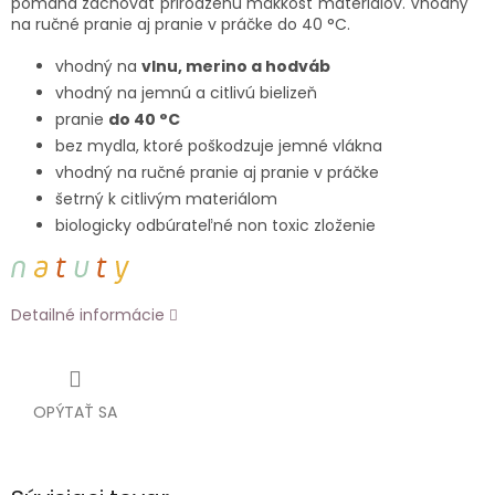
pomáha zachovať prirodzenú mäkkosť materiálov. Vhodný
na ručné pranie aj pranie v práčke do 40 °C.
vhodný na
vlnu, merino a hodváb
vhodný na jemnú a citlivú bielizeň
pranie
do 40 °C
bez mydla, ktoré poškodzuje jemné vlákna
vhodný na ručné pranie aj pranie v práčke
šetrný k citlivým materiálom
biologicky odbúrateľné non toxic zloženie
Detailné informácie
OPÝTAŤ SA