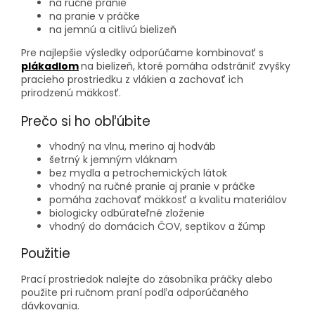
na ručné pranie
na pranie v práčke
na jemnú a citlivú bielizeň
Pre najlepšie výsledky odporúčame kombinovať s
plákadlom
na bielizeň, ktoré pomáha odstrániť zvyšky
pracieho prostriedku z vlákien a zachovať ich
prirodzenú mäkkosť.
Prečo si ho obľúbite
vhodný na vlnu, merino aj hodváb
šetrný k jemným vláknam
bez mydla a petrochemických látok
vhodný na ručné pranie aj pranie v práčke
pomáha zachovať mäkkosť a kvalitu materiálov
biologicky odbúrateľné zloženie
vhodný do domácich ČOV, septikov a žúmp
Použitie
Prací prostriedok nalejte do zásobníka práčky alebo
použite pri ručnom praní podľa odporúčaného
dávkovania.