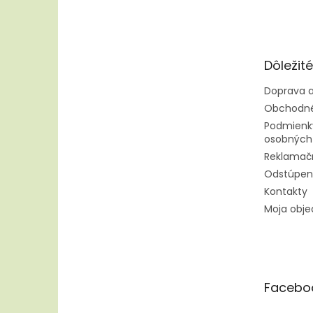
á
p
ä
t
Dôležit
i
e
Doprava a
Obchodné
Podmienk
osobných
Reklamač
Odstúpen
Kontakty
Moja obj
Facebo