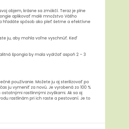
oj objem, krásne sa zmäkčí. Teraz je plne
špongie aplikovať malé množstvo Vášho
 hľadáte spôsob ako pleť šetrne a efektívne
ste ju, aby mohla voľne vyschnúť. Keď
valitná špongia by mala vydržať aspoň 2 – 3
ečné používanie. Možete ju aj sterilizovať po
 čas ju vymeniť za novú. Je vyrobená zo 100 %
ostatnými rastlinnými zvyškami. Ak sa aj
 rastlinám pri ich raste a pestovaní. Je to