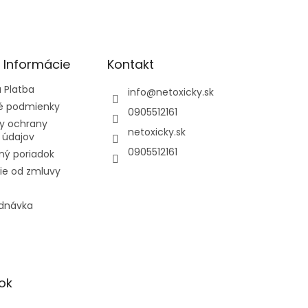
é Informácie
Kontakt
 Platba
info
@
netoxicky.sk
 podmienky
0905512161
y ochrany
netoxicky.sk
 údajov
0905512161
ný poriadok
ie od zmluvy
ednávka
ok