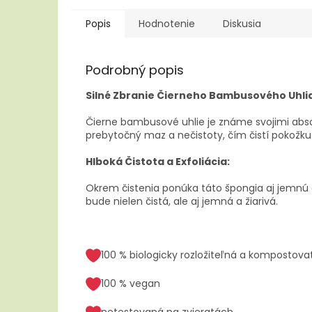
Popis
Hodnotenie
Diskusia
Podrobný popis
Silné Zbranie Čierneho Bambusového Uhlia
Čierne bambusové uhlie je známe svojimi abs
prebytočný maz a nečistoty, čím čistí pokožku
Hlboká Čistota a Exfoliácia:
Okrem čistenia ponúka táto špongia aj jemnú 
bude nielen čistá, ale aj jemná a žiarivá.
100 % biologicky rozložiteľná a kompostova
100 % vegan
netestovaná na zvieratách