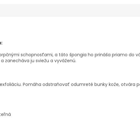
:
orpčnými schopnosťami, a táto špongia ho prináša priamo do vá
 a zanecháva ju sviežu a vyváženú.
exfoliáciu. Pomáha odstraňovať odumreté bunky kože, otvára pó
teľná