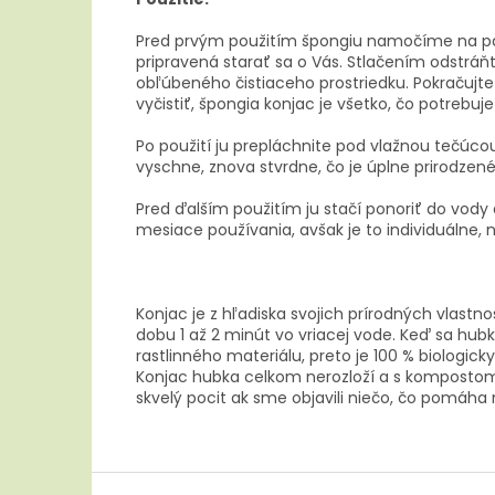
Pred prvým použitím špongiu namočíme na pár 
pripravená starať sa o Vás. Stlačením odstrá
obľúbeného čistiaceho prostriedku. Pokračujt
vyčistiť, špongia konjac je všetko, čo potrebuje
Po použití ju prepláchnite pod vlažnou tečúc
vyschne, znova stvrdne, čo je úplne prirodzené
Pred ďalším použitím ju stačí ponoriť do vody
mesiace používania, avšak je to individuálne, ni
Konjac je z hľadiska svojich prírodných vlastn
dobu 1 až 2 minút vo vriacej vode. Keď sa hub
rastlinného materiálu, preto je 100 % biologi
Konjac hubka celkom nerozloží a s kompostom 
skvelý pocit ak sme objavili niečo, čo pomáha
Z