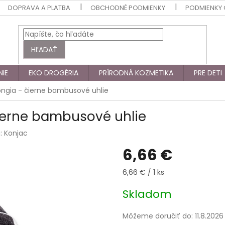
DOPRAVA A PLATBA
OBCHODNÉ PODMIENKY
PODMIENKY
HĽADAŤ
NIE
EKO DROGÉRIA
PRÍRODNÁ KOZMETIKA
PRE DETI
ongia - čierne bambusové uhlie
čierne bambusové uhlie
a:
Konjac
6,66 €
Jednotková
6,66 € / 1 ks
cena:
Skladom
Môžeme doručiť do:
11.8.2026