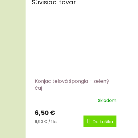
Súvisiaci tovar
Konjac telová špongia - zelený
čaj
Skladom
6,50 €
Jednotková
6,50 € / 1 ks
Do košíka
cena: