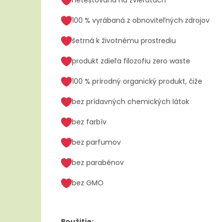
100 % vyrábaná z obnoviteľných zdrojov
šetrná k životnému prostrediu
produkt zdieľa filozofiu zero waste
100 % prírodný organický produkt, čiže
bez prídavných chemických látok
bez farbív
bez parfumov
bez parabénov
bez GMO
Použitie: