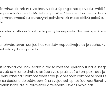
minút do misky s vlažnou vodou. Špongia nasaje vodu, zväčší sv
ňte prebytočnú vodu. Môžete ju používať len s vodou, alebo do 
e jemnou masážou kruhovými pohybmi. Ak máte citlivú pokožku a
te.
ou vodou a stlačením zbavte prebytočnej vody. Nežmýkajte. Zave
.
 a rehydratovať. Konjac hubku nikdy nepoužívajte ak je suchá. K
ekedy vydrží aj pol roka.
ostí odolná voči baktériám a tak sa môžete spoľahnúť na jej bezp
ka začne mierne droliť a stráca svoju pružnosť a kompaktnosť je
cky odbúrateľná. Skompostovateľná je v bežnom komposte spolu s 
sa dostane do pôdy, pomáha svojou schopnosťou zadržiavať vodu
 nielen nám, ale aj zdravému a zelenému svetu okolo nás.