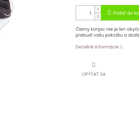
Pridať do ko
Čierny konjac
nie je len obyč
prebudí vašu pokožku a dodá j
Detailné informácie
OPÝTAŤ SA