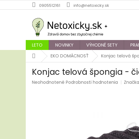
Prejsť
0905512161
info@netoxicky.sk
na
obsah
LETO
NOVINKY
VÝHODNÉ SETY
PRA
Domov
EKO DOMÁCNOSŤ
Konjac telová šp
Konjac telová špongia - 
Priemerné
Neohodnotené
Podrobnosti hodnotenia
Značk
hodnotenie
produktu
je
0,0
z
5
hviezdičiek.