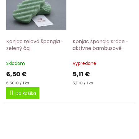
Konjac telová špongia -
Konjac špongia srdce -
zelený čaj
aktívne bambusové
uhlie
Skladom
Vypredané
6,50 €
5,11 €
Jednotková
Jednotková
6,50 € / 1 ks
5,11 € / 1 ks
cena:
cena:
Do košíka