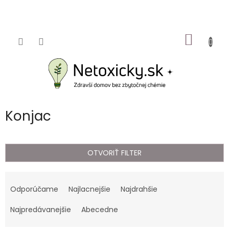
Prejsť
na
obsah
NÁKU
KOŠÍK
Konjac
OTVORIŤ FILTER
R
a
Odporúčame
Najlacnejšie
Najdrahšie
d
e
Najpredávanejšie
Abecedne
n