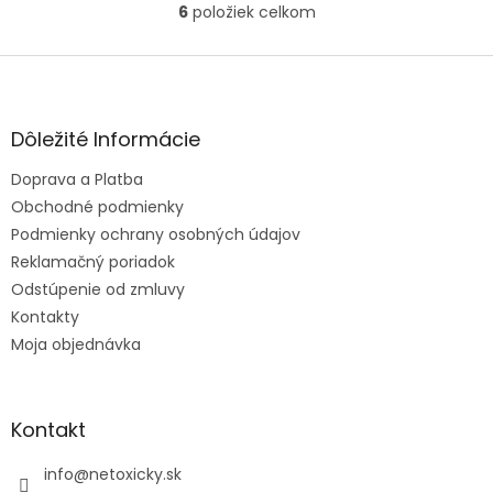
6
položiek celkom
O
v
l
Z
á
á
d
p
a
ä
Dôležité Informácie
c
t
i
Doprava a Platba
i
e
e
Obchodné podmienky
p
r
Podmienky ochrany osobných údajov
v
Reklamačný poriadok
k
Odstúpenie od zmluvy
y
v
Kontakty
ý
Moja objednávka
p
i
s
u
Kontakt
info
@
netoxicky.sk