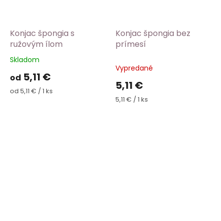
Konjac špongia s
Konjac špongia bez
ružovým ílom
prímesí
Skladom
Priemerné
Vypredané
hodnotenie
5,11 €
od
produktu
5,11 €
je
Jednotková
od 5,11 € / 1 ks
5,0
cena:
Jednotková
5,11 € / 1 ks
cena:
z
5
hviezdičiek.