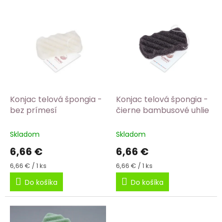
i
V
e
ý
p
p
r
i
o
s
d
p
u
r
k
o
t
d
Konjac telová špongia -
Konjac telová špongia -
o
u
bez prímesí
čierne bambusové uhlie
v
k
t
Skladom
Skladom
o
6,66 €
6,66 €
v
Jednotková
Jednotková
6,66 € / 1 ks
6,66 € / 1 ks
cena:
cena:
Do košíka
Do košíka