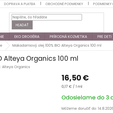
DOPRAVA A PLATBA
OBCHODNÉ PODMIENKY
PODMIENKY
HĽADAŤ
NIE
EKO DROGÉRIA
PRÍRODNÁ KOZMETIKA
PRE DETI
je
Makadamiový olej 100% BIO Alteya Organics 100 ml
 Alteya Organics 100 ml
a:
Alteya Organics
16,50 €
Jednotková
0,17 € / 1 ml
cena:
Odosielame do 3 
Môžeme doručiť do:
14.8.202