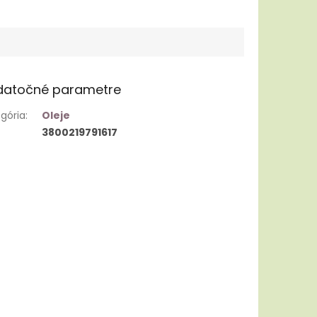
datočné parametre
gória
:
Oleje
3800219791617