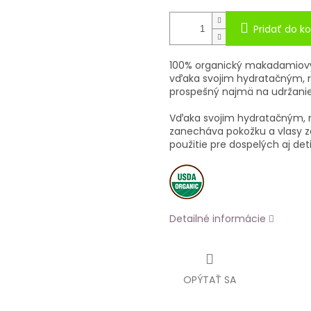
Pridať do ko
100% organický makadamiový o
vďaka svojim hydratačným, 
prospešný najmä na udržanie 
Vďaka svojim hydratačným, 
zanecháva pokožku a vlasy zd
použitie pre dospelých aj det
Detailné informácie
OPÝTAŤ SA