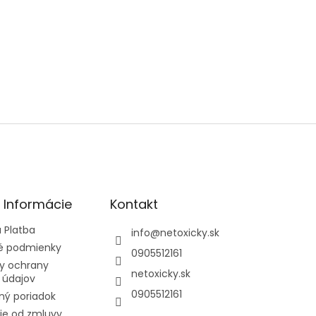
*
é Informácie
Kontakt
 Platba
info
@
netoxicky.sk
 podmienky
0905512161
y ochrany
netoxicky.sk
 údajov
0905512161
ný poriadok
ie od zmluvy