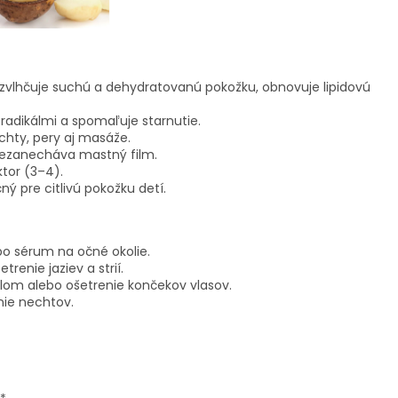
zvlhčuje suchú a dehydratovanú pokožku, obnovuje lipidovú
radikálmi a spomaľuje starnutie.
echty, pery aj masáže.
nezanecháva mastný film.
tor (3–4).
 pre citlivú pokožku detí.
bo sérum na očné okolie.
enie jaziev a strií.
om alebo ošetrenie končekov vlasov.
nie nechtov.