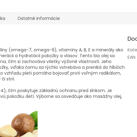
čka
Ostatné informácie
Do
iny (omega-7, omega-9), vitamíny A, B, E a minerály ako
Kate
enerácii a hydratácii pokožky a vlasov. Tento bio olej sa
EAN
:
, čím si zachováva všetky výživné vlastnosti. Jeho
žky, vďaka čomu sa rýchlo vstrebáva a preniká do hlbších
ho vzhľadu pleti pomáha bojovať proti voľným radikálom,
i strií.
4), čím poskytuje základnú ochranu pred slnkom. Je
tlivú pokožku detí. Výborne sa osvedčuje ako masážny olej,