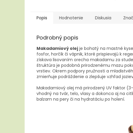
Popis
Hodnotenie
Diskusia
Zna
Podrobný popis
Makadamiový olej
je bohatý na mastné kysel
fosfor, horčík či vápnik, ktoré prispievajú k reg
získava lisovaním orecha makadamu za studena
štruktúra je podobná prirodzenému mazu poko
vrstiev. Okrem podpory pružnosti a mladistvé
zmierňuje podráždenie a zlepšuje vzhľad jaziev č
Makadamiový olej má prirodzený UV faktor (3–
vhodný na tvár, telo, vlasy a dokonca aj na ci
balzam na pery či na hydratáciu po holení.