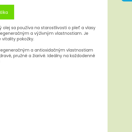
šíka
lej sa používa na starostlivosti o pleť a vlasy
regeneračným a výživným vlastnostiam. Je
vitality pokožky.
regeneračným a antioxidačným vlastnostiam
ravé, pružné a žiarivé. Ideálny na každodenné
i