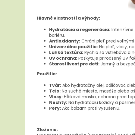
Hlavné vlastnosti a výhody:
Hydratácia a regenerácia:
Intenzívne 
bariéru.
Antioxidanty:
Chráni pleť pred voľnými 
Univerzálne použitie:
Na pleť, vlasy, n
Ľahká textúra:
Rýchlo sa vstrebáva a 
UV ochrana:
Poskytuje prirodzený UV fak
Starostlivosť pre deti:
Jemný a bezpečný
Použitie:
Tvár:
Ako hydratačný olej, odličovač ale
Telo:
Na suché miesta, masáže alebo ošetr
Vlasy:
Hĺbková maska, ochrana pred tepl
Nechty:
Na hydratáciu kožičky a posilne
Pery:
Ako balzam proti vysušeniu.
Zloženie: