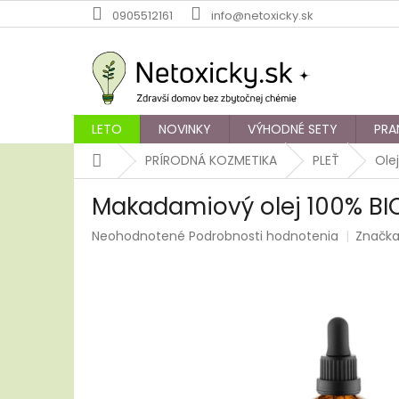
Prejsť
0905512161
info@netoxicky.sk
na
obsah
LETO
NOVINKY
VÝHODNÉ SETY
PRA
Domov
PRÍRODNÁ KOZMETIKA
PLEŤ
Ole
Makadamiový olej 100% BIO
Priemerné
Neohodnotené
Podrobnosti hodnotenia
Značk
hodnotenie
produktu
je
0,0
z
5
hviezdičiek.