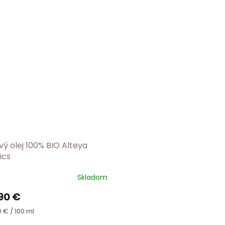
vý olej 100% BIO Alteya
ics
Skladom
90 €
ková
 € / 100 ml