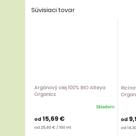
Súvisiaci tovar
Argánový olej 100% BIO Alteya
Ricíno
Organics
Organ
Skladom
15,69 €
9,
od
od
Jednotková
Jednot
od 25,60 € / 100 ml
od 14,30
cena:
cena: