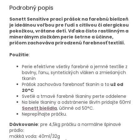
Podrobný popis
Sonett Sensitive prací prášok na farebnú bielizeň
je ideálnou voľbou pre ľudí s citlivou či alergickou
pokožkou, vrátane detí. Vďaka čisto rastlinným a
minerálnym zložkám perie šetrne a účinne,
pričom zachováva prirodzenú farebnosť textílií.
Použitie
:
Perie efektívne všetky farebné a jemné textílie z
bavlny, ľanu, syntetických vláken a zmiešaných
tkanín
Prášok zachováva farebnosť tkanín a to
už od
20°C
Svetlé a tmavé farebné tkaniny perte oddelene
Na biele tkaniny a odstránenie škvŕn pridajte 60ml
Sonett bielidla
, účinné od 50°C.
Neprepĺňajte práčku.
Dávkovanie
: pre 4,5kg práčku a normálne špinavé
prádlo:
mäkká voda: 40ml/32g