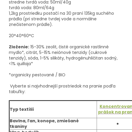
stredne tvrdá voda: 50ml/40g
tvrdá voda: 80ml/64g
1,2kg prostriedku postačí na 30 praní 135kg suchého
prádla (pri stredne tvrdej vode a normálne
znečistenom prádle).
20°40°60°C
Zloženie:
15-30% zeolit, čisté organické rastlinné
mydlo*, citrát, 5-15% neiónové tenzidy (cukrové
tenzidy), sóda, 1-5% silikáty, hydrogénuhličitan sodný,
<1% quillaja*
*organicky pestované / BIO
Vyberte si najvhodnejší prostriedok na pranie podľa
tabuľky:
Koncentrova
Typ textílií
prášok na pran
Bavlna, ľan, konope, zmiešané
●
tkaniny