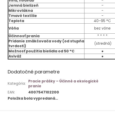
Vlna, hodváb
-
Jemná bielizeň
-
Mikrovlákna
-
Tmavé textílie
-
Teplota
40–95 °C
Vôňa
bez vône
Účinnosť prania
* * * *
Pridanie zmäkčovača vody (od stupňa
(stredná)
tvrdosti)
Možnosť použitia bielidla od 50 °C
●
Aviváž
●
Dodatočné parametre
Pracie prášky – Účinné a ekologické
Kategória
:
pranie
EAN
:
4007547102200
Položka bola vypredaná…
Z