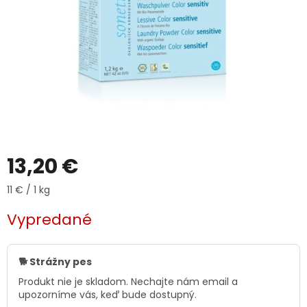
13,20 €
Jednotková
11 € / 1 kg
cena:
Vypredané
🐕 Strážny pes
Produkt nie je skladom. Nechajte nám email a
upozorníme vás, keď bude dostupný.