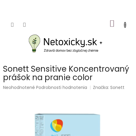
Prejsť
na
obsah
NÁKU
KOŠÍK
Sonett Sensitive Koncentrovaný
prášok na pranie color
Priemerné
Neohodnotené
Podrobnosti hodnotenia
Značka:
Sonett
hodnotenie
produktu
je
0,0
z
5
hviezdičiek.