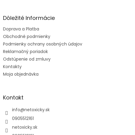
á
p
ä
Dôležité Informácie
t
Doprava a Platba
i
e
Obchodné podmienky
Podmienky ochrany osobných údajov
Reklamačný poriadok
Odstúpenie od zmluvy
Kontakty
Moja objednávka
Kontakt
info
@
netoxicky.sk
0905512161
netoxicky.sk