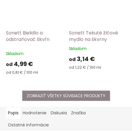
Sonett Bielidlo a
Sonett Tekuté žlčové
odstraňovač škvŕn
mydlo na škvrny
Skladom
Priemerné
Skladom
hodnotenie
3,14 €
od
produktu
4,99 €
od
je
Jednotková
od 1,22 € / 100 ml
5,0
Jednotková
cena:
od 0,81 € / 100 ml
cena:
z
5
hviezdičiek.
ZOBRAZIŤ VŠETKY SÚVISIACE PRODUKTY
Popis
Hodnotenie
Diskusia
Značka
Ostatné informácie