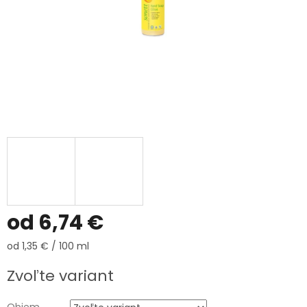
od
6,74 €
Jednotková
od 1,35 € / 100 ml
cena:
Zvoľte variant