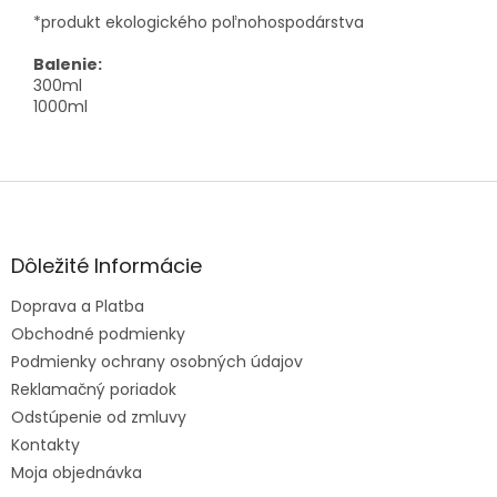
*produkt ekologického poľnohospodárstva
Balenie:
300ml
1000ml
Z
á
p
ä
Dôležité Informácie
t
Doprava a Platba
i
e
Obchodné podmienky
Podmienky ochrany osobných údajov
Reklamačný poriadok
Odstúpenie od zmluvy
Kontakty
Moja objednávka