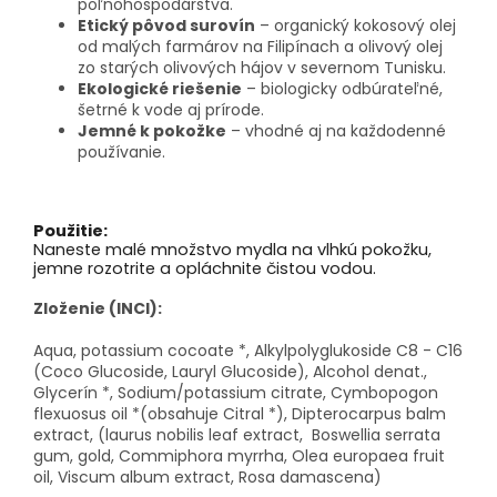
poľnohospodárstva.
Etický pôvod surovín
– organický kokosový olej
od malých farmárov na Filipínach a olivový olej
zo starých olivových hájov v severnom Tunisku.
Ekologické riešenie
– biologicky odbúrateľné,
šetrné k vode aj prírode.
Jemné k pokožke
– vhodné aj na každodenné
používanie.
Použitie:
Naneste malé množstvo mydla na vlhkú pokožku,
jemne rozotrite a opláchnite čistou vodou.
Zloženie (INCI):
Aqua, potassium cocoate *, Alkylpolyglukoside C8 - C16
(Coco Glucoside, Lauryl Glucoside), Alcohol denat.,
Glycerín *, Sodium/potassium citrate, Cymbopogon
flexuosus oil *(obsahuje Citral *), Dipterocarpus balm
extract, (laurus nobilis leaf extract, Boswellia serrata
gum, gold, Commiphora myrrha, Olea europaea fruit
oil, Viscum album extract, Rosa damascena)