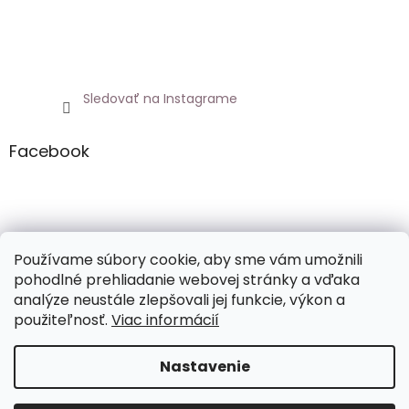
Sledovať na Instagrame
Facebook
Netoxicky.sk
Používame súbory cookie, aby sme vám umožnili
pohodlné prehliadanie webovej stránky a vďaka
analýze neustále zlepšovali jej funkcie, výkon a
použiteľnosť.
Viac informácií
Vytvoril Shoptet
Nastavenie
Copyright 2026
NETOXICKY.SK
. Všetky práva vyhradené.