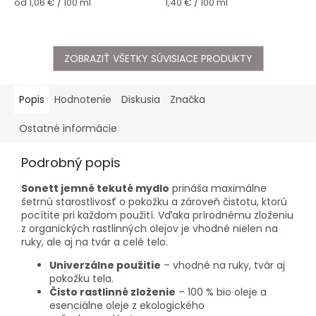
Jednotková
Jednotková
od 1,06 € / 100 ml
1,40 € / 100 ml
cena:
cena:
ZOBRAZIŤ VŠETKY SÚVISIACE PRODUKTY
Popis
Hodnotenie
Diskusia
Značka
Ostatné informácie
Podrobný popis
Sonett jemné tekuté mydlo
prináša maximálne
šetrnú starostlivosť o pokožku a zároveň čistotu, ktorú
pocítite pri každom použití. Vďaka prírodnému zloženiu
z organických rastlinných olejov je vhodné nielen na
ruky, ale aj na tvár a celé telo.
Univerzálne použitie
– vhodné na ruky, tvár aj
pokožku tela.
Čisto rastlinné zloženie
– 100 % bio oleje a
esenciálne oleje z ekologického