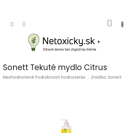
Prejsť
na
obsah
NÁKU
KOŠÍK
Sonett Tekuté mydlo Citrus
Priemerné
Neohodnotené
Podrobnosti hodnotenia
Značka:
Sonett
hodnotenie
produktu
je
0,0
z
5
hviezdičiek.