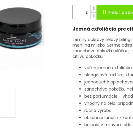
Pridať do ko
Jemná exfoliácia pre ci
Jemný cukrový telový píling n
mení na mlieko. Šetrne odst
zanecháva pokožku vláčnu, j
citlivú pokožku.
veľmi jemná exfoliácia
oleogélová textúra, kto
jednoduché oplachova
zanecháva pokožku heb
bez parfumácie – vhodn
vhodný na telo, prípad
ručná výroba
obsahuje lanolín z kont
balenie v tmavom skle 