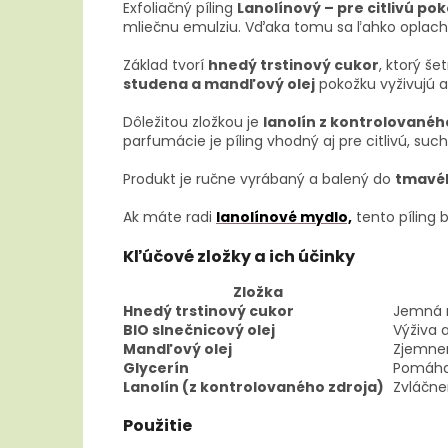
Exfoliačný píling
Lanolínový – pre citlivú po
mliečnu emulziu. Vďaka tomu sa ľahko oplac
Základ tvorí
hnedý trstinový cukor
, ktorý š
studena a mandľový olej
pokožku vyživujú 
Dôležitou zložkou je
lanolín z kontrolovanéh
parfumácie je píling vhodný aj pre citlivú, suc
Produkt je ručne vyrábaný a balený do
tmavéh
Ak máte radi
lanolínové mydlo,
tento píling 
Kľúčové zložky a ich účinky
Zložka
Hnedý trstinový cukor
Jemná m
BIO slnečnicový olej
Výživa 
Mandľový olej
Zjemnen
Glycerín
Pomáha 
Lanolín (z kontrolovaného zdroja)
Zvláčne
Použitie