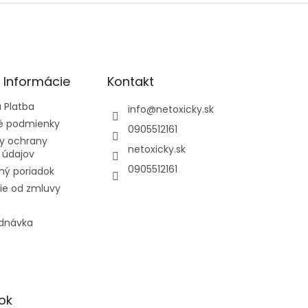
é Informácie
Kontakt
 Platba
info
@
netoxicky.sk
 podmienky
0905512161
y ochrany
netoxicky.sk
 údajov
0905512161
ný poriadok
ie od zmluvy
ednávka
ok