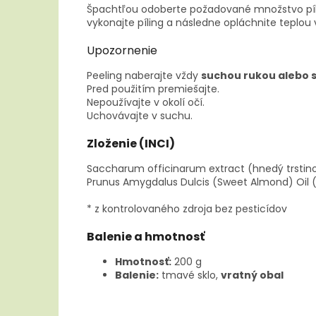
Špachtľou odoberte požadované množstvo píli
vykonajte píling a následne opláchnite teplou
Upozornenie
Peeling naberajte vždy
suchou rukou alebo 
Pred použitím premiešajte.
Nepoužívajte v okolí očí.
Uchovávajte v suchu.
Zloženie (INCI)
Saccharum officinarum extract (hnedý trstinov
Prunus Amygdalus Dulcis (Sweet Almond) Oil (
* z kontrolovaného zdroja bez pesticídov
Balenie a hmotnosť
Hmotnosť:
200 g
Balenie:
tmavé sklo,
vratný obal