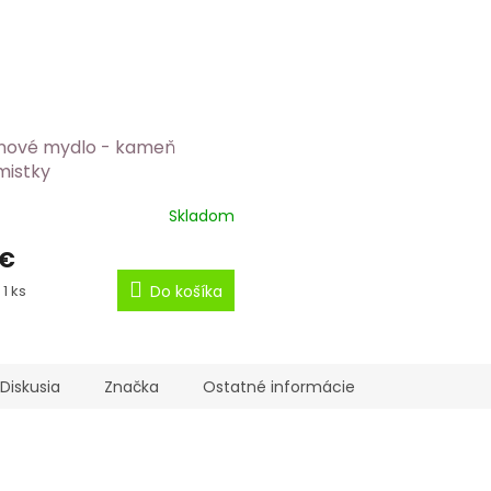
ínové mydlo - kameň
mistky
Skladom
 €
ková
 1 ks
Do košíka
Diskusia
Značka
Ostatné informácie