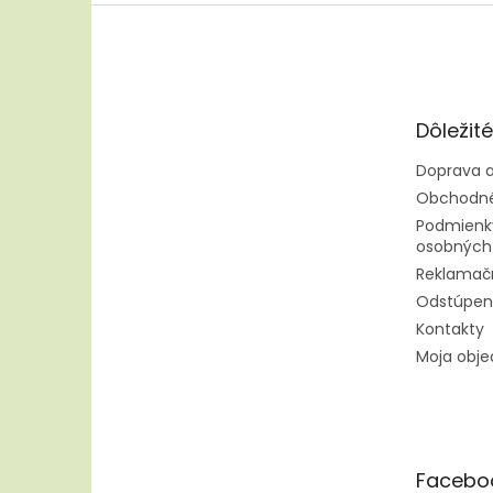
Z
á
p
ä
t
Dôležit
i
e
Doprava a
Obchodné
Podmienk
osobných
Reklamač
Odstúpen
Kontakty
Moja obj
Facebo