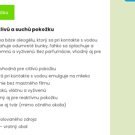
šíka
tlivú a suchú pokožku
a báze oleogélu, ktorý sa pri kontakte s vodou
raňuje odumreté bunky, ľahko sa oplachuje a
emnú a vyživenú. Bez parfumácie, vhodný aj pre
 vhodná pre citlivú pokožku
rá pri kontakte s vodou emulguje na mlieko
nie bez mastného filmu
kú, vláčnu a vyživenú
ý aj pre reaktívnu pokožku
ne aj tvár (mimo očného okolia)
rolovaného zdroja
– vratný obal