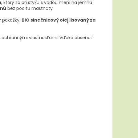
u
, ktorý sa pri styku s vodou mení na jemnú
enú
bez pocitu mastnoty.
y pokožky.
BIO slnečnicový olej lisovaný za
 a ochrannými vlastnosťami. Vďaka absencii