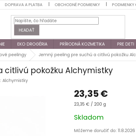
DOPRAVA A PLATBA
OBCHODNÉ PODMIENKY
PODMIENKY
HĽADAŤ
NIE
EKO DROGÉRIA
PRÍRODNÁ KOZMETIKA
PRE DETI
ové peelingy
Jemný peeling pre suchú a citlivú pokožku Al
 citlivú pokožku Alchymistky
a:
Alchymistky
23,35 €
Jednotková
23,35 € / 200 g
cena:
Skladom
Môžeme doručiť do:
11.8.2026