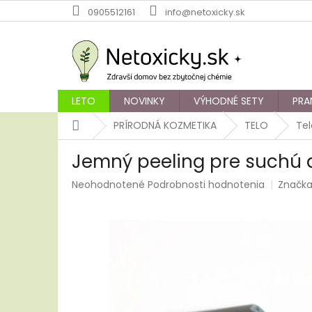
Prejsť
0905512161
info@netoxicky.sk
na
obsah
LETO
NOVINKY
VÝHODNÉ SETY
PRA
Domov
PRÍRODNÁ KOZMETIKA
TELO
Tel
Jemný peeling pre suchú a
Priemerné
Neohodnotené
Podrobnosti hodnotenia
Značk
hodnotenie
produktu
je
0,0
z
5
hviezdičiek.