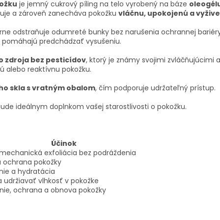
kožku
je jemný cukrový píling na telo vyrobený na báze
oleogél
huje a zároveň zanecháva pokožku
vláčnu, upokojenú a vyživ
etrne odstraňuje odumreté bunky bez narušenia ochrannej bariér
a pomáhajú predchádzať vysušeniu.
o zdroja bez pesticídov
, ktorý je známy svojimi zvláčňujúcimi
hú alebo reaktívnu pokožku.
o skla s vratným obalom
, čím podporuje udržateľný prístup.
bude ideálnym doplnkom vašej starostlivosti o pokožku.
Účinok
echanická exfoliácia bez podráždenia
a ochrana pokožky
ie a hydratácia
udržiavať vlhkosť v pokožke
nie, ochrana a obnova pokožky