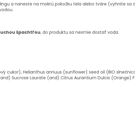
ngu a naneste na mokrú pokožku tela alebo tváre (vyhnite sa o
 vodou.
suchou špachtľou
, do produktu sa nesmie dostať voda.
ý cukor), Helianthus annuus (sunflower) seed oil (BIO slnečnico
and) Sucrose Laurate (and) Citrus Aurantium Dulcis (Orange) Fr