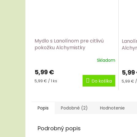
Mydlo s Lanolínom pre citlivú
Lanol
pokožku Alchymistky
Alchy
Skladom
5,99 €
5,99
Jednotková
Jednot
5,99 € / 1 ks
Do košíka
5,99 € /
cena:
cena:
Popis
Podobné (2)
Hodnotenie
Podrobný popis