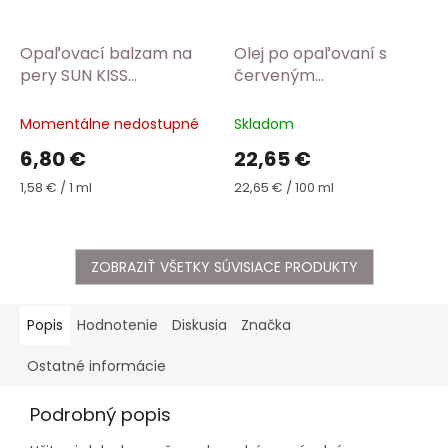
Opaľovací balzam na
Olej po opaľovaní s
pery SUN KISS
červeným
WoodenSpoon
pomarančom
WoodenSpoon
Momentálne nedostupné
Skladom
6,80 €
22,65 €
Jednotková
Jednotková
1,58 € / 1 ml
22,65 € / 100 ml
cena:
cena:
ZOBRAZIŤ VŠETKY SÚVISIACE PRODUKTY
Popis
Hodnotenie
Diskusia
Značka
Ostatné informácie
Podrobný popis