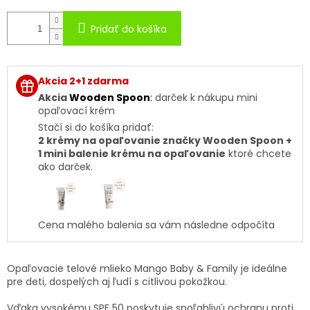
Pridať do košíka
Akcia 2+1 zdarma
Akcia
Wooden Spoon
:
darček k nákupu mini
opaľovací krém
Stačí si do košíka pridať:
2 krémy na opaľovanie značky Wooden Spoon +
1 mini balenie krému na opaľovanie
ktoré chcete
ako darček.
Cena malého balenia sa vám následne odpočíta
Opaľovacie telové mlieko Mango Baby & Family je ideálne
pre deti, dospelých aj ľudí s citlivou pokožkou.
Vďaka vysokému SPF 50 poskytuje spoľahlivú ochranu proti