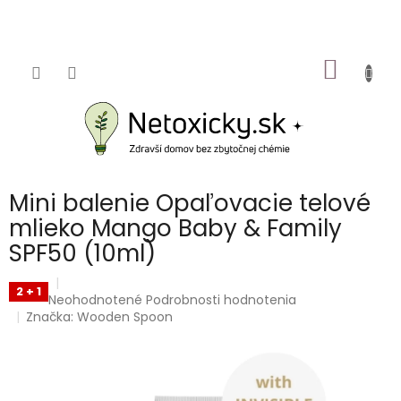
Prejsť
na
obsah
NÁKU
KOŠÍK
Mini balenie Opaľovacie telové
mlieko Mango Baby & Family
SPF50 (10ml)
2 + 1
Priemerné
Neohodnotené
Podrobnosti hodnotenia
hodnotenie
Značka:
Wooden Spoon
produktu
je
0,0
z