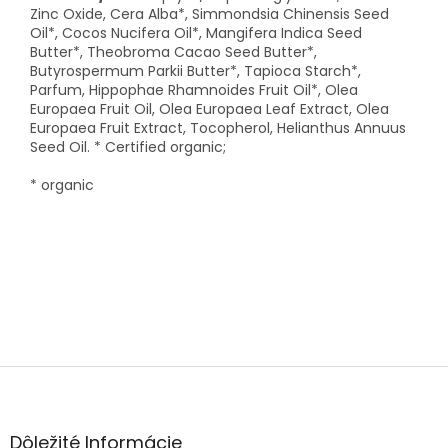
Zinc Oxide, Cera Alba*, Simmondsia Chinensis Seed
Oil*, Cocos Nucifera Oil*, Mangifera Indica Seed
Butter*, Theobroma Cacao Seed Butter*,
Butyrospermum Parkii Butter*, Tapioca Starch*,
Parfum, Hippophae Rhamnoides Fruit Oil*, Olea
Europaea Fruit Oil, Olea Europaea Leaf Extract, Olea
Europaea Fruit Extract, Tocopherol, Helianthus Annuus
Seed Oil. * Certified organic;
* organic
Z
á
p
ä
Dôležité Informácie