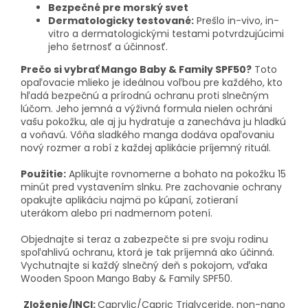
Bezpečné pre morský svet
Dermatologicky testované:
Prešlo in-vivo, in-
vitro a dermatologickými testami potvrdzujúcimi
jeho šetrnosť a účinnosť.
Prečo si vybrať Mango Baby & Family SPF50?
Toto
opaľovacie mlieko je ideálnou voľbou pre každého, kto
hľadá bezpečnú a prírodnú ochranu proti slnečným
lúčom. Jeho jemná a výživná formula nielen ochráni
vašu pokožku, ale aj ju hydratuje a zanecháva ju hladkú
a voňavú. Vôňa sladkého manga dodáva opaľovaniu
nový rozmer a robí z každej aplikácie príjemný rituál.
Použitie:
Aplikujte rovnomerne a bohato na pokožku 15
minút pred vystavením slnku. Pre zachovanie ochrany
opakujte aplikáciu najmä po kúpaní, zotieraní
uterákom alebo pri nadmernom potení.
Objednajte si teraz a zabezpečte si pre svoju rodinu
spoľahlivú ochranu, ktorá je tak príjemná ako účinná.
Vychutnajte si každý slnečný deň s pokojom, vďaka
Wooden Spoon Mango Baby & Family SPF50.
Zloženie/INCI:
Caprylic/Capric Triglyceride, non-nano