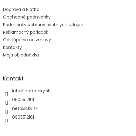
t
Doprava a Platba
i
e
Obchodné podmienky
Podmienky ochrany osobných údajov
Reklamačný poriadok
Odstúpenie od zmluvy
Kontakty
Moja objednávka
Kontakt
info
@
netoxicky.sk
0905512161
netoxicky.sk
0905512161