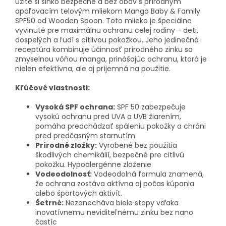
Užite si slnko bezpečne a bez obáv s prírodným
opaľovacím telovým mliekom Mango Baby & Family
SPF50 od Wooden Spoon. Toto mlieko je špeciálne
vyvinuté pre maximálnu ochranu celej rodiny - deti,
dospelých a ľudí s citlivou pokožkou. Jeho jedinečná
receptúra kombinuje účinnosť prírodného zinku so
zmyselnou vôňou manga, prinášajúc ochranu, ktorá je
nielen efektívna, ale aj príjemná na použitie.
Kľúčové vlastnosti:
Vysoká SPF ochrana:
SPF 50 zabezpečuje
vysokú ochranu pred UVA a UVB žiarením,
pomáha predchádzať spáleniu pokožky a chráni
pred predčasným starnutím.
Prírodné zložky:
Vyrobené bez použitia
škodlivých chemikálií, bezpečné pre citlivú
pokožku. Hypoalergénne zloženie
Vodeodolnosť:
Vodeodolná formula znamená,
že ochrana zostáva aktívna aj počas kúpania
alebo športových aktivít.
Šetrné:
Nezanecháva biele stopy vďaka
inovatívnemu neviditeľnému zinku bez nano
častíc