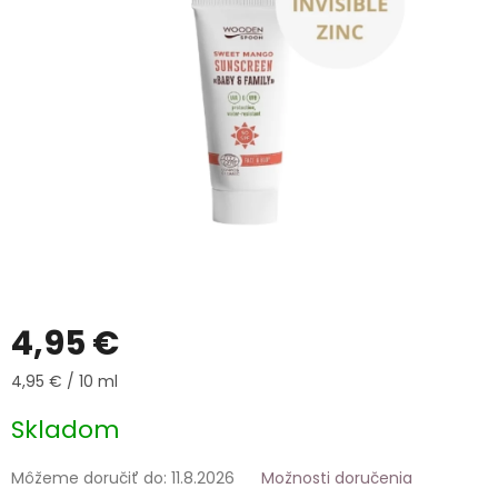
5
hviezdičiek.
4,95 €
Jednotková
4,95 € / 10 ml
cena:
Skladom
Môžeme doručiť do:
11.8.2026
Možnosti doručenia