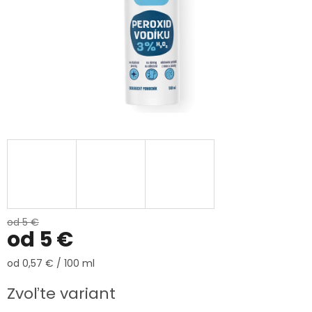
od 5 €
od
5 €
Jednotková
od 0,57 € / 100 ml
cena:
Zvoľte variant