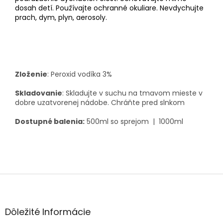
dosah detí. Používajte ochranné okuliare. Nevdychujte
prach, dym, plyn, aerosoly.
Zloženie
: Peroxid vodíka 3%
Skladovanie
: Skladujte v suchu na tmavom mieste v
dobre uzatvorenej nádobe. Chráňte pred slnkom
Dostupné balenia:
500ml so sprejom | 1000ml
Z
á
p
ä
Dôležité Informácie
t