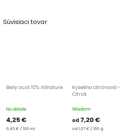
Súvisiaci tovar
Biely ocot 10% Allnature
Kyselina citrónová -
Citroš
Na sklade
Skladom
4,25 €
7,20 €
od
Jednotková
Jednotková
0,43 € / 100 ml
od 1,07 € / 100 g
cena:
cena: