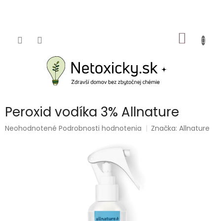
Prejsť
na
obsah
NÁKU
KOŠÍK
Peroxid vodíka 3% Allnature
Priemerné
Neohodnotené
Podrobnosti hodnotenia
Značka:
Allnature
hodnotenie
produktu
je
0,0
z
5
hviezdičiek.