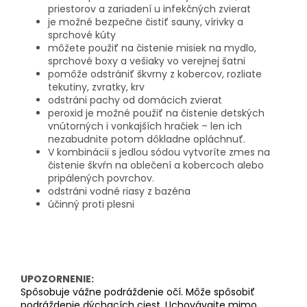
priestorov a zariadení u infekčných zvierat
je možné bezpečne čistiť sauny, vírivky a
sprchové kúty
môžete použiť na čistenie misiek na mydlo,
sprchové boxy a vešiaky vo verejnej šatni
pomôže odstrániť škvrny z kobercov, rozliate
tekutiny, zvratky, krv
odstráni pachy od domácich zvierat
peroxid je možné použiť na čistenie detských
vnútorných i vonkajších hračiek – len ich
nezabudnite potom dôkladne opláchnuť.
V kombinácii s jedlou sódou vytvoríte zmes na
čistenie škvŕn na oblečení a kobercoch alebo
pripálených povrchov.
odstráni vodné riasy z bazéna
účinný proti plesni
UPOZORNENIE:
Spôsobuje vážne podráždenie očí. Môže spôsobiť
podráždenie dýchacích ciest. Uchovávajte mimo