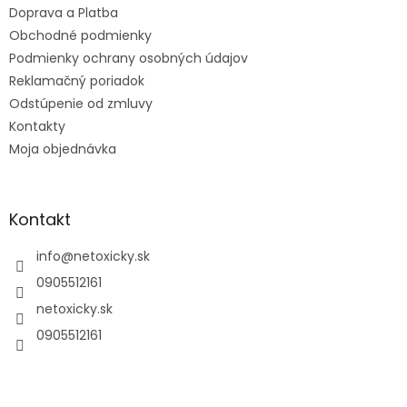
Doprava a Platba
i
e
Obchodné podmienky
Podmienky ochrany osobných údajov
Reklamačný poriadok
Odstúpenie od zmluvy
Kontakty
Moja objednávka
Kontakt
info
@
netoxicky.sk
0905512161
netoxicky.sk
0905512161